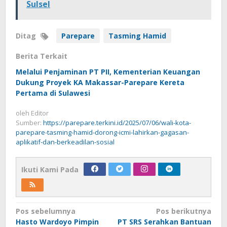
Sulsel
Ditag
Parepare
Tasming Hamid
Berita Terkait
Melalui Penjaminan PT PII, Kementerian Keuangan
Dukung Proyek KA Makassar-Parepare Kereta
Pertama di Sulawesi
oleh
Editor
Sumber:
https://parepare.terkini.id/2025/07/06/wali-kota-
parepare-tasming-hamid-dorong-icmi-lahirkan-gagasan-
aplikatif-dan-berkeadilan-sosial
Ikuti Kami Pada
Navigasi
Pos sebelumnya
Pos berikutnya
Hasto Wardoyo Pimpin
PT SRS Serahkan Bantuan
pos