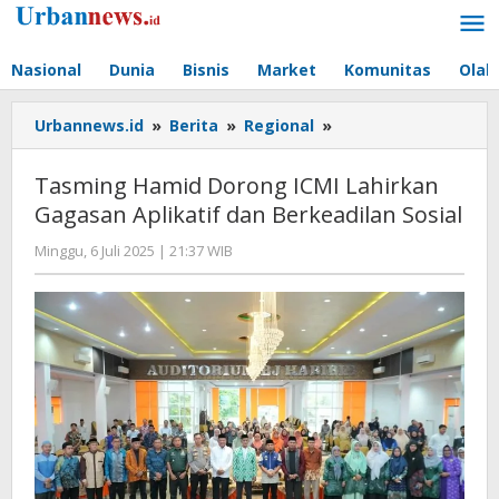
Lewati
ke
konten
Nasional
Dunia
Bisnis
Market
Komunitas
Olah
Tasming
Urbannews.id
»
Berita
»
Regional
»
Hamid
Dorong
Tasming Hamid Dorong ICMI Lahirkan
ICMI
Gagasan Aplikatif dan Berkeadilan Sosial
Lahirkan
Gagasan
oleh
Minggu, 6 Juli 2025 | 21:37 WIB
Aplikatif
Editor
dan
Berkeadilan
Sosial