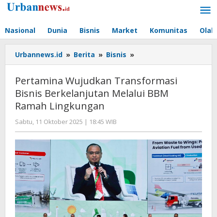
Lewati
ke
konten
Nasional
Dunia
Bisnis
Market
Komunitas
Olah
Pertamina
Urbannews.id
»
Berita
»
Bisnis
»
Wujudkan
Transformasi
Pertamina Wujudkan Transformasi
Bisnis
Bisnis Berkelanjutan Melalui BBM
Berkelanjutan
Ramah Lingkungan
Melalui
BBM
oleh
Sabtu, 11 Oktober 2025 | 18:45 WIB
Ramah
Editor
Lingkungan