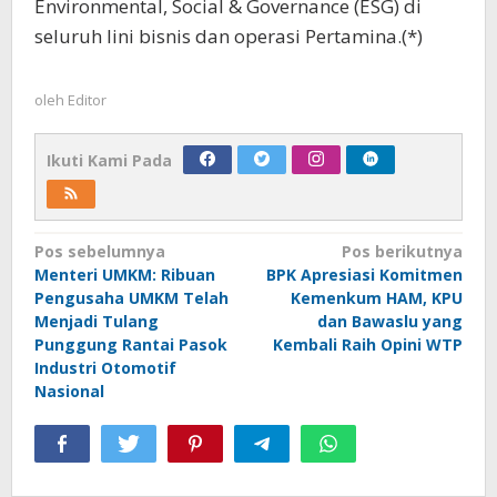
Environmental, Social & Governance (ESG) di
seluruh lini bisnis dan operasi Pertamina.(*)
oleh
Editor
Ikuti Kami Pada
Navigasi
Pos sebelumnya
Pos berikutnya
Menteri UMKM: Ribuan
BPK Apresiasi Komitmen
pos
Pengusaha UMKM Telah
Kemenkum HAM, KPU
Menjadi Tulang
dan Bawaslu yang
Punggung Rantai Pasok
Kembali Raih Opini WTP
Industri Otomotif
Nasional