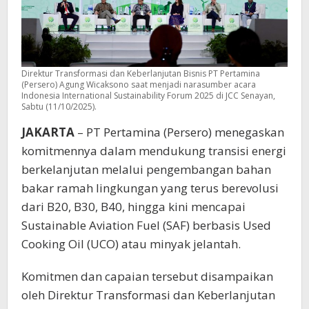
Direktur Transformasi dan Keberlanjutan Bisnis PT Pertamina
(Persero) Agung Wicaksono saat menjadi narasumber acara
Indonesia International Sustainability Forum 2025 di JCC Senayan,
Sabtu (11/10/2025).
JAKARTA
– PT Pertamina (Persero) menegaskan
komitmennya dalam mendukung transisi energi
berkelanjutan melalui pengembangan bahan
bakar ramah lingkungan yang terus berevolusi
dari B20, B30, B40, hingga kini mencapai
Sustainable Aviation Fuel (SAF) berbasis Used
Cooking Oil (UCO) atau minyak jelantah.
Komitmen dan capaian tersebut disampaikan
oleh Direktur Transformasi dan Keberlanjutan