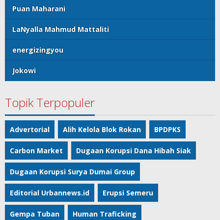
Puan Maharani
LaNyalla Mahmud Mattaliti
energizingyou
Jokowi
Topik Terpopuler
Advertorial
Alih Kelola Blok Rokan
BPDPKS
Carbon Market
Dugaan Korupsi Dana Hibah Siak
Dugaan Korupsi Surya Dumai Group
Editorial Urbannews.id
Erupsi Semeru
Gempa Tuban
Human Traficking