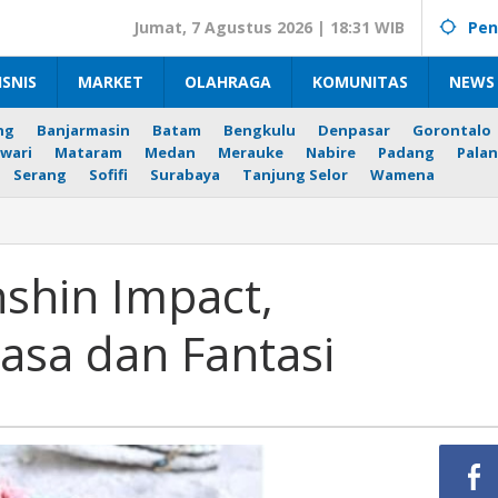
Jumat, 7 Agustus 2026 | 18:31 WIB
Pen
ISNIS
MARKET
OLAHRAGA
KOMUNITAS
NEWS 
ng
Banjarmasin
Batam
Bengkulu
Denpasar
Gorontalo
wari
Mataram
Medan
Merauke
Nabire
Padang
Palan
Serang
Sofifi
Surabaya
Tanjung Selor
Wamena
shin Impact,
Rasa dan Fantasi