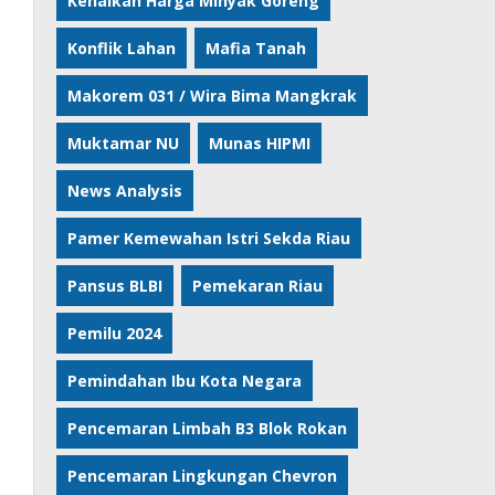
Kenaikan Harga Minyak Goreng
Konflik Lahan
Mafia Tanah
Makorem 031 / Wira Bima Mangkrak
Muktamar NU
Munas HIPMI
News Analysis
Pamer Kemewahan Istri Sekda Riau
Pansus BLBI
Pemekaran Riau
Pemilu 2024
Pemindahan Ibu Kota Negara
Pencemaran Limbah B3 Blok Rokan
Pencemaran Lingkungan Chevron