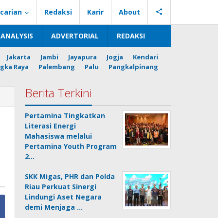
carian
Redaksi
Karir
About
ANALYSIS
ADVERTORIAL
REDAKSI
Jakarta
Jambi
Jayapura
Jogja
Kendari
gka Raya
Palembang
Palu
Pangkalpinang
Berita Terkini
Pertamina Tingkatkan
Literasi Energi
Mahasiswa melalui
Pertamina Youth Program
2…
SKK Migas, PHR dan Polda
Riau Perkuat Sinergi
Lindungi Aset Negara
demi Menjaga …