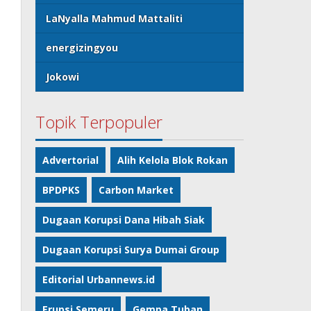
LaNyalla Mahmud Mattaliti
energizingyou
Jokowi
Topik Terpopuler
Advertorial
Alih Kelola Blok Rokan
BPDPKS
Carbon Market
Dugaan Korupsi Dana Hibah Siak
Dugaan Korupsi Surya Dumai Group
Editorial Urbannews.id
Erupsi Semeru
Gempa Tuban