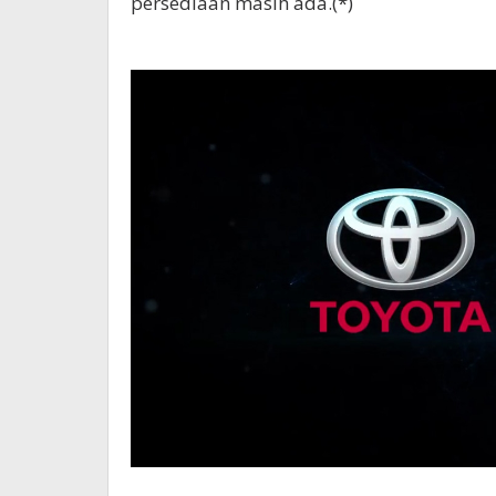
persediaan masih ada.(*)