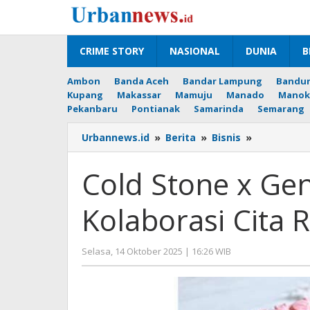
Lewati
ke
konten
CRIME STORY
NASIONAL
DUNIA
B
Ambon
Banda Aceh
Bandar Lampung
Bandu
Kupang
Makassar
Mamuju
Manado
Manok
Pekanbaru
Pontianak
Samarinda
Semarang
Cold
Urbannews.id
»
Berita
»
Bisnis
»
Stone
x
Cold Stone x Gen
Genshin
Impact,
Kolaborasi Cita 
Kolaborasi
Cita
Rasa
oleh
Selasa, 14 Oktober 2025 | 16:26 WIB
dan
Editor
Fantasi