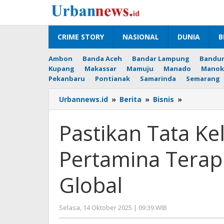
Lewati
ke
konten
CRIME STORY
NASIONAL
DUNIA
B
Ambon
Banda Aceh
Bandar Lampung
Bandu
Kupang
Makassar
Mamuju
Manado
Manok
Pekanbaru
Pontianak
Samarinda
Semarang
Pastikan
Urbannews.id
»
Berita
»
Bisnis
»
Tata
Kelola
Pastikan Tata Kel
Bisnis
Lebih
Pertamina Terap
Baik,
Pertamina
Terapkan
Global
Standardis
Global
oleh
Selasa, 14 Oktober 2025 | 09:39 WIB
Editor