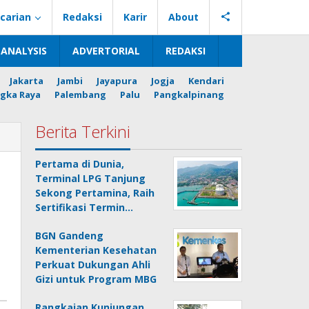
carian
Redaksi
Karir
About
ANALYSIS
ADVERTORIAL
REDAKSI
Jakarta
Jambi
Jayapura
Jogja
Kendari
gka Raya
Palembang
Palu
Pangkalpinang
Berita Terkini
Pertama di Dunia,
Terminal LPG Tanjung
Sekong Pertamina, Raih
Sertifikasi Termin…
BGN Gandeng
Kementerian Kesehatan
Perkuat Dukungan Ahli
Gizi untuk Program MBG
Rangkaian Kunjungan