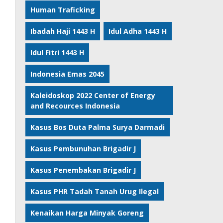
Human Traficking
Ibadah Haji 1443 H
Idul Adha 1443 H
Idul Fitri 1443 H
Indonesia Emas 2045
Kaleidoskop 2022 Center of Energy
and Recources Indonesia
Kasus Bos Duta Palma Surya Darmadi
Kasus Pembunuhan Brigadir J
Kasus Penembakan Brigadir J
Kasus PHR Tadah Tanah Urug Ilegal
Kenaikan Harga Minyak Goreng