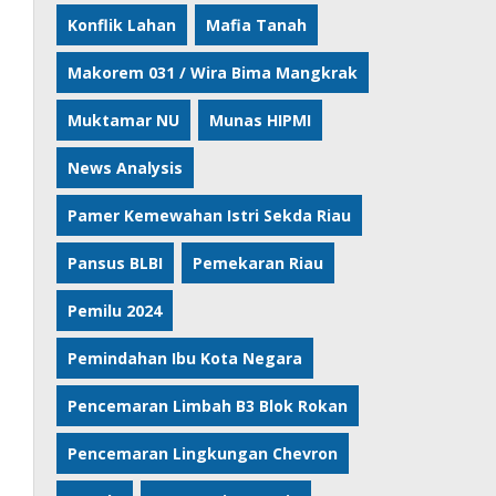
Konflik Lahan
Mafia Tanah
Makorem 031 / Wira Bima Mangkrak
Muktamar NU
Munas HIPMI
News Analysis
Pamer Kemewahan Istri Sekda Riau
Pansus BLBI
Pemekaran Riau
Pemilu 2024
Pemindahan Ibu Kota Negara
Pencemaran Limbah B3 Blok Rokan
Pencemaran Lingkungan Chevron