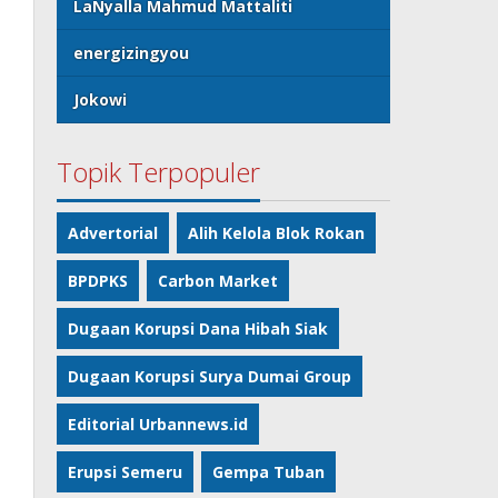
LaNyalla Mahmud Mattaliti
energizingyou
Jokowi
Topik Terpopuler
Advertorial
Alih Kelola Blok Rokan
BPDPKS
Carbon Market
Dugaan Korupsi Dana Hibah Siak
Dugaan Korupsi Surya Dumai Group
Editorial Urbannews.id
Erupsi Semeru
Gempa Tuban