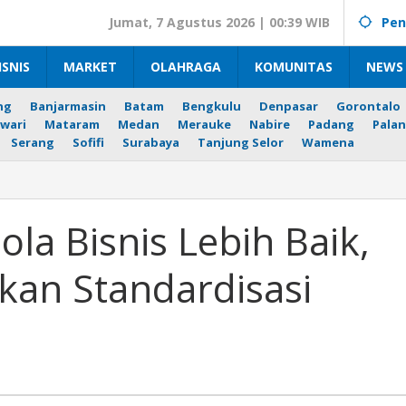
Jumat, 7 Agustus 2026 | 00:39 WIB
Pen
ISNIS
MARKET
OLAHRAGA
KOMUNITAS
NEWS 
ng
Banjarmasin
Batam
Bengkulu
Denpasar
Gorontalo
wari
Mataram
Medan
Merauke
Nabire
Padang
Palan
Serang
Sofifi
Surabaya
Tanjung Selor
Wamena
ola Bisnis Lebih Baik,
kan Standardisasi
asi