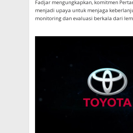
Fadjar mengungkapkan, komitmen Pertam
menjadi upaya untuk menjaga keberlanju
monitoring dan evaluasi berkala dari lem