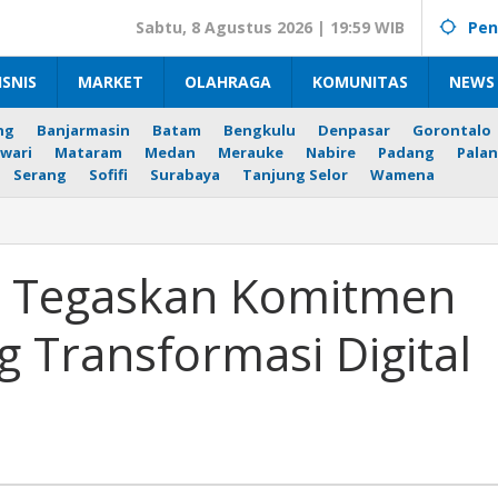
Sabtu, 8 Agustus 2026 | 19:59 WIB
Pen
ISNIS
MARKET
OLAHRAGA
KOMUNITAS
NEWS 
ng
Banjarmasin
Batam
Bengkulu
Denpasar
Gorontalo
wari
Mataram
Medan
Merauke
Nabire
Padang
Palan
Serang
Sofifi
Surabaya
Tanjung Selor
Wamena
ga
an
a Tegaskan Komitmen
en
ia
 Transformasi Digital
rmasi
n