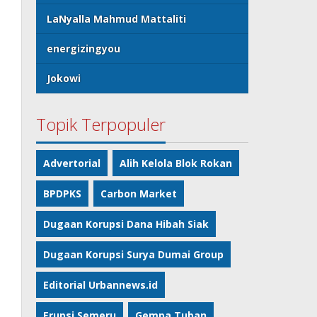
LaNyalla Mahmud Mattaliti
energizingyou
Jokowi
Topik Terpopuler
Advertorial
Alih Kelola Blok Rokan
BPDPKS
Carbon Market
Dugaan Korupsi Dana Hibah Siak
Dugaan Korupsi Surya Dumai Group
Editorial Urbannews.id
Erupsi Semeru
Gempa Tuban