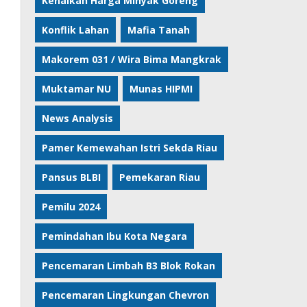
Kenaikan Harga Minyak Goreng
Konflik Lahan
Mafia Tanah
Makorem 031 / Wira Bima Mangkrak
Muktamar NU
Munas HIPMI
News Analysis
Pamer Kemewahan Istri Sekda Riau
Pansus BLBI
Pemekaran Riau
Pemilu 2024
Pemindahan Ibu Kota Negara
Pencemaran Limbah B3 Blok Rokan
Pencemaran Lingkungan Chevron