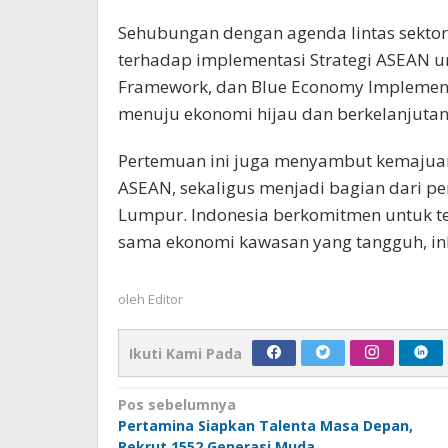
Sehubungan dengan agenda lintas sekto
terhadap implementasi Strategi ASEAN un
Framework, dan Blue Economy Implement
menuju ekonomi hijau dan berkelanjutan
Pertemuan ini juga menyambut kemajua
ASEAN, sekaligus menjadi bagian dari p
Lumpur. Indonesia berkomitmen untuk te
sama ekonomi kawasan yang tangguh, inkl
oleh
Editor
Ikuti Kami Pada
Navigasi
Pos sebelumnya
Pertamina Siapkan Talenta Masa Depan,
pos
Rekrut 1552 Generasi Muda