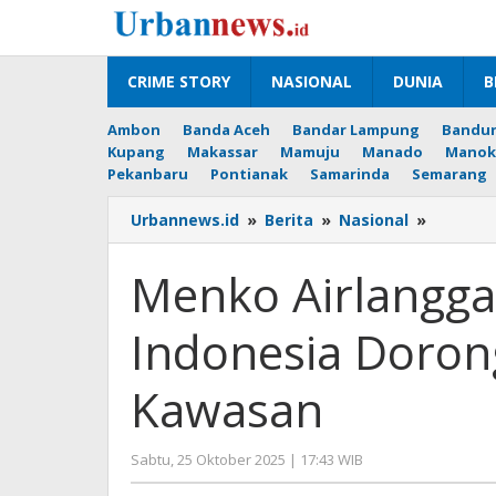
Lewati
ke
konten
CRIME STORY
NASIONAL
DUNIA
B
Ambon
Banda Aceh
Bandar Lampung
Bandu
Kupang
Makassar
Mamuju
Manado
Manok
Pekanbaru
Pontianak
Samarinda
Semarang
Menko
Urbannews.id
»
Berita
»
Nasional
»
Airlang
Tegask
Menko Airlangg
Komitm
Indones
Indonesia Dorong
Dorong
Transfo
Digital
Kawasan
Kawasa
oleh
Sabtu, 25 Oktober 2025 | 17:43 WIB
Editor