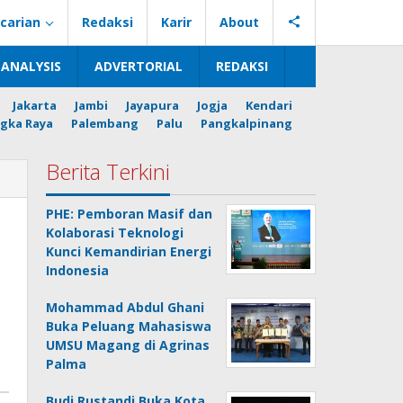
carian
Redaksi
Karir
About
ANALYSIS
ADVERTORIAL
REDAKSI
Jakarta
Jambi
Jayapura
Jogja
Kendari
gka Raya
Palembang
Palu
Pangkalpinang
Berita Terkini
PHE: Pemboran Masif dan
Kolaborasi Teknologi
Kunci Kemandirian Energi
Indonesia
Mohammad Abdul Ghani
Buka Peluang Mahasiswa
UMSU Magang di Agrinas
Palma
Budi Rustandi Buka Kota