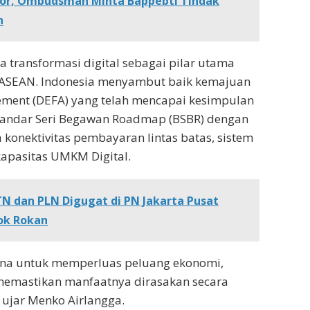
por, Ombudsman Minta Bappebti Tindak
h
ya transformasi digital sebagai pilar utama
ASEAN. Indonesia menyambut baik kemajuan
ment (DEFA) yang telah mencapai kesimpulan
 Bandar Seri Begawan Roadmap (BSBR) dengan
 konektivitas pembayaran lintas batas, sistem
apasitas UMKM Digital.
N dan PLN Digugat di PN Jakarta Pusat
ok Rokan
rana untuk memperluas peluang ekonomi,
memastikan manfaatnya dirasakan secara
 ujar Menko Airlangga.