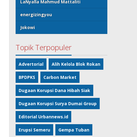
LaNyalla Mahmud Mattaliti
energizingyou
Jokowi
Topik Terpopuler
Advertorial
Alih Kelola Blok Rokan
BPDPKS
Carbon Market
Dugaan Korupsi Dana Hibah Siak
Dugaan Korupsi Surya Dumai Group
Editorial Urbannews.id
Erupsi Semeru
Gempa Tuban