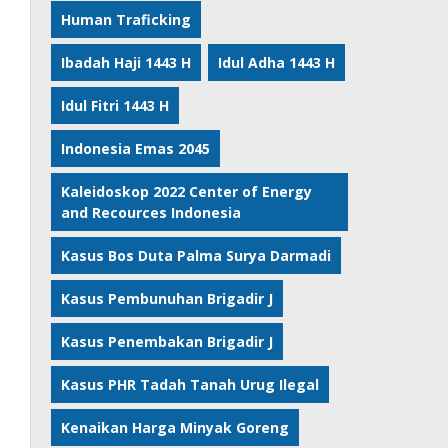
Human Traficking
Ibadah Haji 1443 H
Idul Adha 1443 H
Idul Fitri 1443 H
Indonesia Emas 2045
Kaleidoskop 2022 Center of Energy
and Recources Indonesia
Kasus Bos Duta Palma Surya Darmadi
Kasus Pembunuhan Brigadir J
Kasus Penembakan Brigadir J
Kasus PHR Tadah Tanah Urug Ilegal
Kenaikan Harga Minyak Goreng