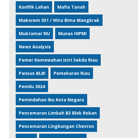
Konflik Lahan
Mafia Tanah
Makorem 031 / Wira Bima Mangkrak
Muktamar NU
Munas HIPMI
News Analysis
Pamer Kemewahan Istri Sekda Riau
Pansus BLBI
Pemekaran Riau
Pemilu 2024
Pemindahan Ibu Kota Negara
Pencemaran Limbah B3 Blok Rokan
Pencemaran Lingkungan Chevron