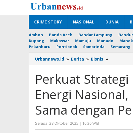
Lewati
ke
konten
CRIME STORY
NASIONAL
DUNIA
B
Ambon
Banda Aceh
Bandar Lampung
Bandu
Kupang
Makassar
Mamuju
Manado
Manok
Pekanbaru
Pontianak
Samarinda
Semarang
Perkuat
Urbannews.id
»
Berita
»
Bisnis
»
Strategi
Percepat
Perkuat Strategi
Ketahanan
Energi
Energi Nasional, 
Nasional,
Pertamina
Jajaki
Sama dengan Per
Kerja
Sama
dengan
oleh
Selasa, 28 Oktober 2025 | 16:36 WIB
Perusahaa
Editor