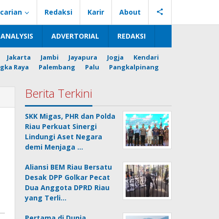
carian
Redaksi
Karir
About
ANALYSIS
ADVERTORIAL
REDAKSI
Jakarta
Jambi
Jayapura
Jogja
Kendari
gka Raya
Palembang
Palu
Pangkalpinang
Berita Terkini
SKK Migas, PHR dan Polda
Riau Perkuat Sinergi
Lindungi Aset Negara
demi Menjaga …
Aliansi BEM Riau Bersatu
Desak DPP Golkar Pecat
Dua Anggota DPRD Riau
yang Terli…
Pertama di Dunia,