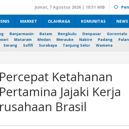
Jumat, 7 Agustus 2026 | 10:51 WIB
Pen
ISNIS
MARKET
OLAHRAGA
KOMUNITAS
NEWS 
ng
Banjarmasin
Batam
Bengkulu
Denpasar
Gorontalo
wari
Mataram
Medan
Merauke
Nabire
Padang
Palan
Serang
Sofifi
Surabaya
Tanjung Selor
Wamena
 Percepat Ketahanan
Pertamina Jajaki Kerja
usahaan Brasil
n