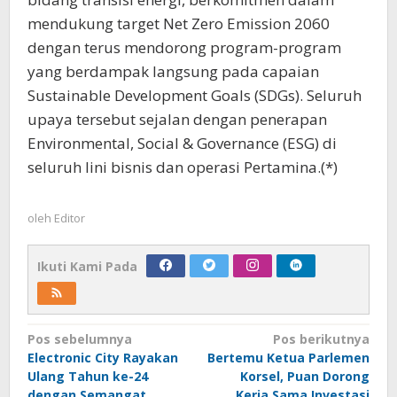
mendukung target Net Zero Emission 2060
dengan terus mendorong program-program
yang berdampak langsung pada capaian
Sustainable Development Goals (SDGs). Seluruh
upaya tersebut sejalan dengan penerapan
Environmental, Social & Governance (ESG) di
seluruh lini bisnis dan operasi Pertamina.(*)
oleh
Editor
Ikuti Kami Pada
Navigasi
Pos sebelumnya
Pos berikutnya
Electronic City Rayakan
Bertemu Ketua Parlemen
pos
Ulang Tahun ke-24
Korsel, Puan Dorong
dengan Semangat
Kerja Sama Investasi