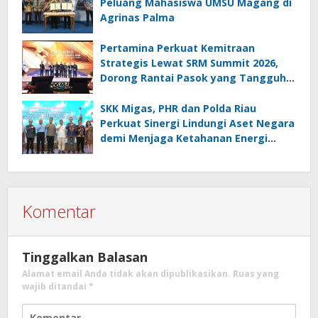
Peluang Mahasiswa UMSU Magang di
Agrinas Palma
Pertamina Perkuat Kemitraan
Strategis Lewat SRM Summit 2026,
Dorong Rantai Pasok yang Tangguh
dan Berkelanjutan
SKK Migas, PHR dan Polda Riau
Perkuat Sinergi Lindungi Aset Negara
demi Menjaga Ketahanan Energi
Nasional
Komentar
Tinggalkan Balasan
Alamat email Anda tidak akan dipublikasikan.
Ruas yang
wajib ditandai
*