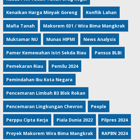
Kenaikan Harga Minyak Goreng
Konflik Lahan
Mafia Tanah
Makorem 031 / Wira Bima Mangkrak
Muktamar NU
Munas HIPMI
News Analysis
Pamer Kemewahan Istri Sekda Riau
Pansus BLBI
Pemekaran Riau
Pemilu 2024
Pemindahan Ibu Kota Negara
Pencemaran Limbah B3 Blok Rokan
Pencemaran Lingkungan Chevron
People
Perppu Cipta Kerja
Piala Dunia 2022
Pilpres 2024
Proyek Makorem Wira Bima Mangkrak
RAPBN 2024