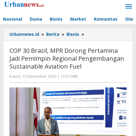
Lewati
ke
konten
Nasional
Dunia
Bisnis
Market
Komunitas
Olah
COP
Urbannews.id
»
Berita
»
Bisnis
»
30
Brasil,
COP 30 Brasil, MPR Dorong Pertamina
MPR
Jadi Pemimpin Regional Pengembangan
Dorong
Sustainable Aviation Fuel
Pertamina
Jadi
oleh
Kamis, 13 November 2025 | 13:37 WIB
Pemimpin
Editor
Regional
Pengembangan
Sustainable
Aviation
Fuel