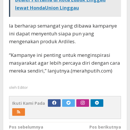
lewat HondaUnion Linggau
Ia berharap semangat yang dibawa kampanye
ini dapat menyentuh siapa pun yang
mengenakan produk Ardiles.
“Kampanye ini penting untuk menginspirasi
masyarakat agar lebih percaya diri dengan cara
mereka sendiri,” lanjutnya.(merahputih.com)
oleh
Editor
Ikuti Kami Pada
Navigasi
Pos sebelumnya
Pos berikutnya