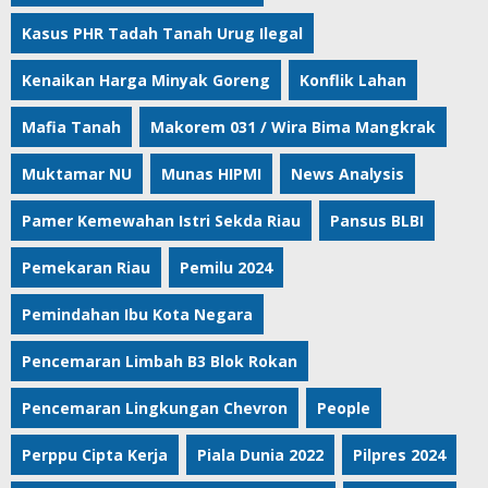
Kasus PHR Tadah Tanah Urug Ilegal
Kenaikan Harga Minyak Goreng
Konflik Lahan
Mafia Tanah
Makorem 031 / Wira Bima Mangkrak
Muktamar NU
Munas HIPMI
News Analysis
Pamer Kemewahan Istri Sekda Riau
Pansus BLBI
Pemekaran Riau
Pemilu 2024
Pemindahan Ibu Kota Negara
Pencemaran Limbah B3 Blok Rokan
Pencemaran Lingkungan Chevron
People
Perppu Cipta Kerja
Piala Dunia 2022
Pilpres 2024