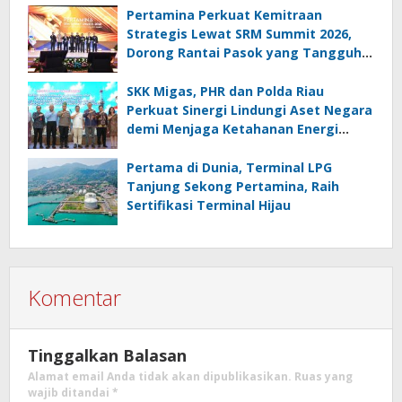
Pertamina Perkuat Kemitraan
Strategis Lewat SRM Summit 2026,
Dorong Rantai Pasok yang Tangguh
dan Berkelanjutan
SKK Migas, PHR dan Polda Riau
Perkuat Sinergi Lindungi Aset Negara
demi Menjaga Ketahanan Energi
Nasional
Pertama di Dunia, Terminal LPG
Tanjung Sekong Pertamina, Raih
Sertifikasi Terminal Hijau
Komentar
Tinggalkan Balasan
Alamat email Anda tidak akan dipublikasikan.
Ruas yang
wajib ditandai
*