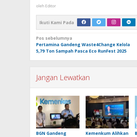
oleh
Editor
Ikuti Kami Pada
Navigasi
Pos sebelumnya
Pertamina Gandeng Waste4Change Kelola
pos
5,79 Ton Sampah Pasca Eco RunFest 2025
Jangan Lewatkan
BGN Gandeng
Kemenkum Alihkan