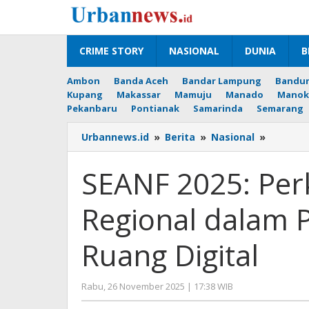
Lewati
ke
konten
CRIME STORY
NASIONAL
DUNIA
B
Ambon
Banda Aceh
Bandar Lampung
Bandu
Kupang
Makassar
Mamuju
Manado
Manok
Pekanbaru
Pontianak
Samarinda
Semarang
SEANF
Urbannews.id
»
Berita
»
Nasional
»
2025:
Perkuat
SEANF 2025: Per
Kolabora
Regiona
Regional dalam 
dalam
Perlind
HAM
Ruang Digital
di
Ruang
Digital
oleh
Rabu, 26 November 2025 | 17:38 WIB
Editor