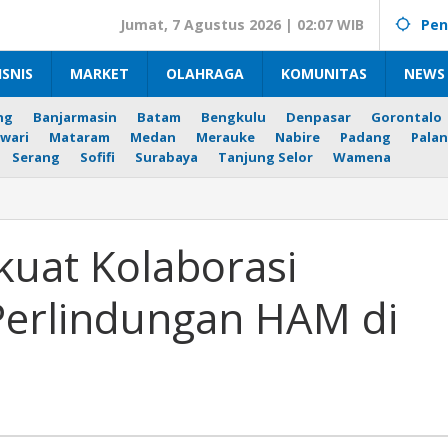
Jumat, 7 Agustus 2026 | 02:07 WIB
Pen
ISNIS
MARKET
OLAHRAGA
KOMUNITAS
NEWS 
ng
Banjarmasin
Batam
Bengkulu
Denpasar
Gorontalo
wari
Mataram
Medan
Merauke
Nabire
Padang
Palan
Serang
Sofifi
Surabaya
Tanjung Selor
Wamena
kuat Kolaborasi
si
l
Perlindungan HAM di
ungan