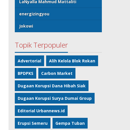
LaNyalla Mahmud Mattaliti
energizingyou
Jokowi
Topik Terpopuler
Advertorial
Alih Kelola Blok Rokan
BPDPKS
Carbon Market
Dugaan Korupsi Dana Hibah Siak
Dugaan Korupsi Surya Dumai Group
Editorial Urbannews.id
Erupsi Semeru
Gempa Tuban