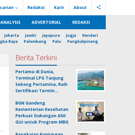
carian
Redaksi
Karir
About
ANALYSIS
ADVERTORIAL
REDAKSI
Jakarta
Jambi
Jayapura
Jogja
Kendari
gka Raya
Palembang
Palu
Pangkalpinang
Berita Terkini
Pertama di Dunia,
Terminal LPG Tanjung
Sekong Pertamina, Raih
Sertifikasi Termin…
BGN Gandeng
Kementerian Kesehatan
Perkuat Dukungan Ahli
Gizi untuk Program MBG
Rangkaian Kunjungan