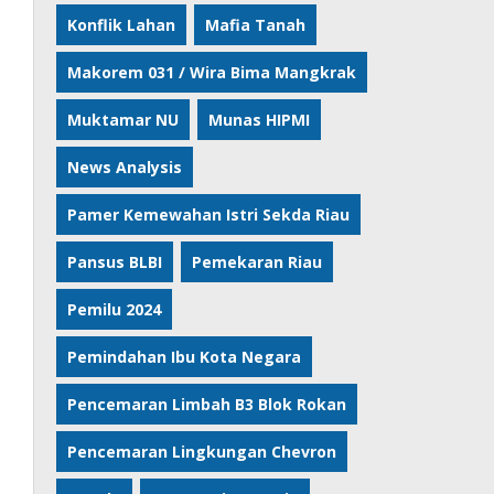
Konflik Lahan
Mafia Tanah
Makorem 031 / Wira Bima Mangkrak
Muktamar NU
Munas HIPMI
News Analysis
Pamer Kemewahan Istri Sekda Riau
Pansus BLBI
Pemekaran Riau
Pemilu 2024
Pemindahan Ibu Kota Negara
Pencemaran Limbah B3 Blok Rokan
Pencemaran Lingkungan Chevron