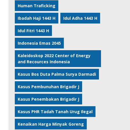
Human Traficking
Ibadah Haji 1443 H
Idul Adha 1443 H
Idul Fitri 1443 H
Indonesia Emas 2045
Kaleidoskop 2022 Center of Energy
and Recources Indonesia
Kasus Bos Duta Palma Surya Darmadi
Kasus Pembunuhan Brigadir J
Kasus Penembakan Brigadir J
Kasus PHR Tadah Tanah Urug Ilegal
Kenaikan Harga Minyak Goreng