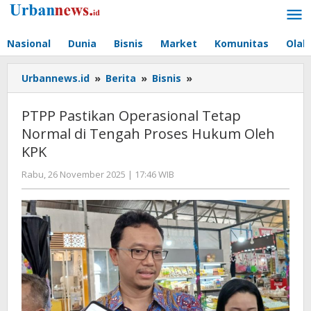
Lewati
ke
konten
Nasional
Dunia
Bisnis
Market
Komunitas
Olah
PTPP
Urbannews.id
»
Berita
»
Bisnis
»
Pastikan
Operasional
PTPP Pastikan Operasional Tetap
Tetap
Normal di Tengah Proses Hukum Oleh
Normal
KPK
di
Tengah
oleh
Rabu, 26 November 2025 | 17:46 WIB
Proses
Editor
Hukum
Oleh
KPK