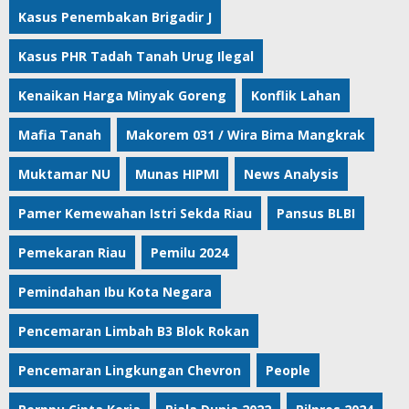
Kasus Penembakan Brigadir J
Kasus PHR Tadah Tanah Urug Ilegal
Kenaikan Harga Minyak Goreng
Konflik Lahan
Mafia Tanah
Makorem 031 / Wira Bima Mangkrak
Muktamar NU
Munas HIPMI
News Analysis
Pamer Kemewahan Istri Sekda Riau
Pansus BLBI
Pemekaran Riau
Pemilu 2024
Pemindahan Ibu Kota Negara
Pencemaran Limbah B3 Blok Rokan
Pencemaran Lingkungan Chevron
People