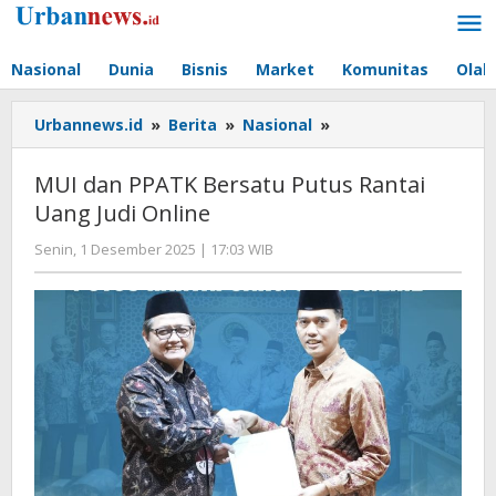
Lewati
ke
konten
Nasional
Dunia
Bisnis
Market
Komunitas
Olah
MUI
Urbannews.id
»
Berita
»
Nasional
»
dan
PPATK
MUI dan PPATK Bersatu Putus Rantai
Bersatu
Uang Judi Online
Putus
Rantai
oleh
Senin, 1 Desember 2025 | 17:03 WIB
Uang
Editor
Judi
Online