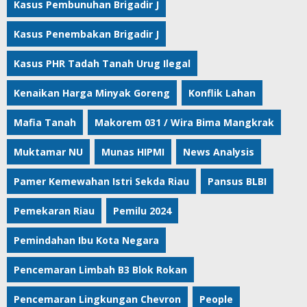
Kasus Pembunuhan Brigadir J
Kasus Penembakan Brigadir J
Kasus PHR Tadah Tanah Urug Ilegal
Kenaikan Harga Minyak Goreng
Konflik Lahan
Mafia Tanah
Makorem 031 / Wira Bima Mangkrak
Muktamar NU
Munas HIPMI
News Analysis
Pamer Kemewahan Istri Sekda Riau
Pansus BLBI
Pemekaran Riau
Pemilu 2024
Pemindahan Ibu Kota Negara
Pencemaran Limbah B3 Blok Rokan
Pencemaran Lingkungan Chevron
People