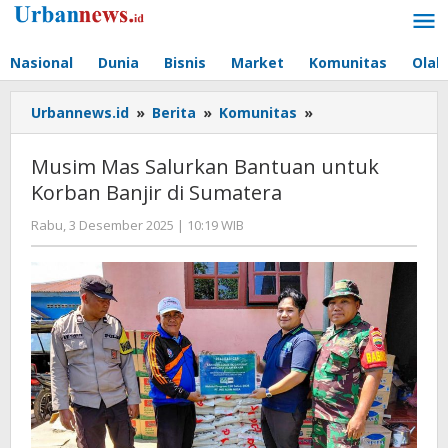
Lewati
ke
konten
Nasional
Dunia
Bisnis
Market
Komunitas
Olah
Musim
Urbannews.id
»
Berita
»
Komunitas
»
Mas
Salurkan
Musim Mas Salurkan Bantuan untuk
Bantuan
Korban Banjir di Sumatera
untuk
Korban
oleh
Rabu, 3 Desember 2025 | 10:19 WIB
Banjir
Editor
di
Sumatera