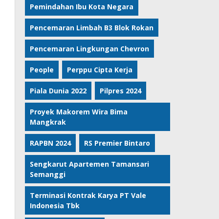
Pemindahan Ibu Kota Negara
Pencemaran Limbah B3 Blok Rokan
Pencemaran Lingkungan Chevron
People
Perppu Cipta Kerja
Piala Dunia 2022
Pilpres 2024
Proyek Makorem Wira Bima
Mangkrak
RAPBN 2024
RS Premier Bintaro
Sengkarut Apartemen Tamansari
Semanggi
Terminasi Kontrak Karya PT Vale
Indonesia Tbk