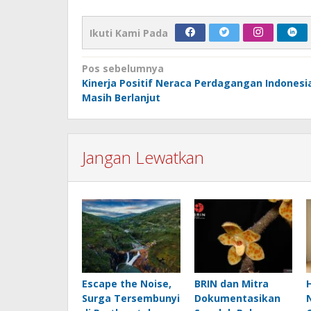
Ikuti Kami Pada
Navigasi
Pos sebelumnya
Kinerja Positif Neraca Perdagangan Indonesi
pos
Masih Berlanjut
Jangan Lewatkan
Escape the Noise,
BRIN dan Mitra
Surga Tersembunyi
Dokumentasikan