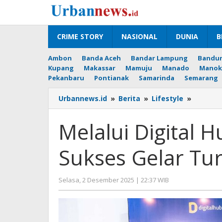
Lewati
ke
konten
CRIME STORY
NASIONAL
DUNIA
B
Ambon
Banda Aceh
Bandar Lampung
Bandu
Kupang
Makassar
Mamuju
Manado
Manok
Pekanbaru
Pontianak
Samarinda
Semarang
Melalui
Urbannews.id
»
Berita
»
Lifestyle
»
Digital
Hub,
Melalui Digital 
Sinar
Mas
Sukses Gelar Tu
Land
Sukses
Gelar
oleh
Selasa, 2 Desember 2025 | 22:37 WIB
Turnam
Editor
Padel