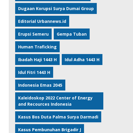
Dugaan Korupsi Surya Dumai Group
Editorial Urbannews.id
Erupsi Semeru
Gempa Tuban
Human Traficking
Ibadah Haji 1443 H
Idul Adha 1443 H
Idul Fitri 1443 H
Indonesia Emas 2045
Kaleidoskop 2022 Center of Energy
and Recources Indonesia
Kasus Bos Duta Palma Surya Darmadi
Kasus Pembunuhan Brigadir J