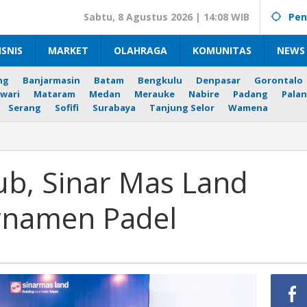
Sabtu, 8 Agustus 2026 | 14:08 WIB
Pen
ISNIS
MARKET
OLAHRAGA
KOMUNITAS
NEWS 
ng
Banjarmasin
Batam
Bengkulu
Denpasar
Gorontalo
wari
Mataram
Medan
Merauke
Nabire
Padang
Palan
Serang
Sofifi
Surabaya
Tanjung Selor
Wamena
Hub, Sinar Mas Land
rnamen Padel
en