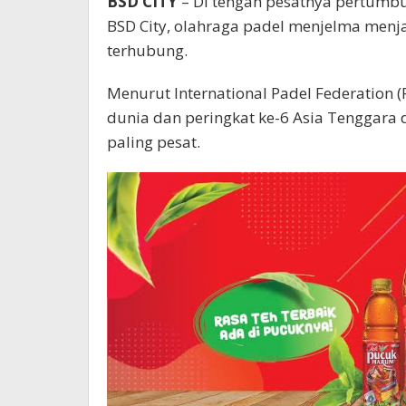
BSD C
ITY
– Di tengah pesatnya pertumb
BSD City, olahraga padel menjelma menja
terhubung.
Menurut International Padel Federation (F
dunia dan peringkat ke-6 Asia Tenggara
paling pesat.