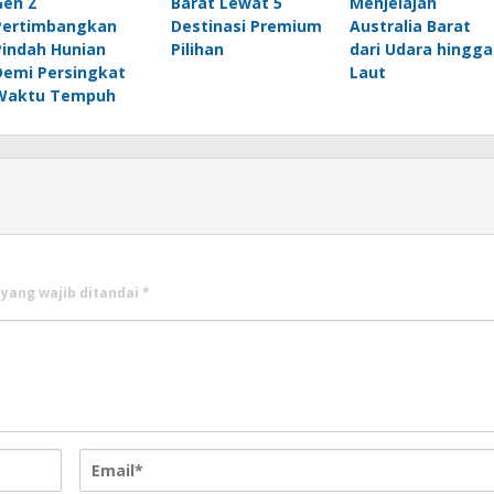
Gen Z
Barat Lewat 5
Menjelajah
Pertimbangkan
Destinasi Premium
Australia Barat
Pindah Hunian
Pilihan
dari Udara hingga
Demi Persingkat
Laut
Waktu Tempuh
 yang wajib ditandai
*