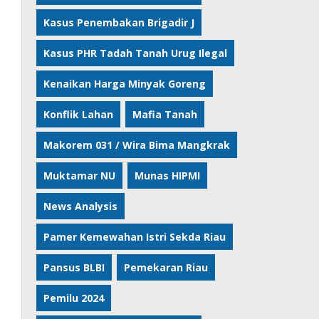
Kasus Penembakan Brigadir J
Kasus PHR Tadah Tanah Urug Ilegal
Kenaikan Harga Minyak Goreng
Konflik Lahan
Mafia Tanah
Makorem 031 / Wira Bima Mangkrak
Muktamar NU
Munas HIPMI
News Analysis
Pamer Kemewahan Istri Sekda Riau
Pansus BLBI
Pemekaran Riau
Pemilu 2024