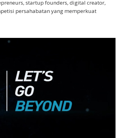
epreneurs, startup founders, digital creator,
mpetisi persahabatan yang memperkuat