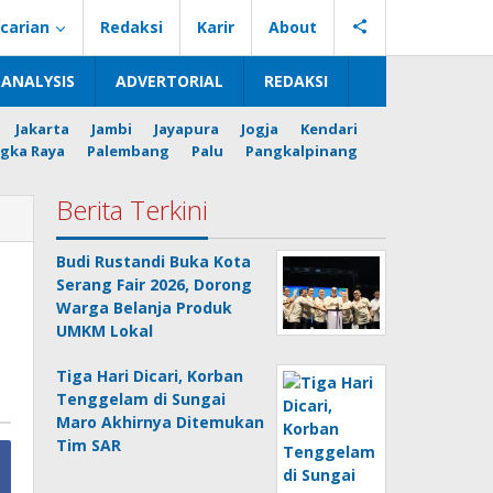
carian
Redaksi
Karir
About
ANALYSIS
ADVERTORIAL
REDAKSI
Jakarta
Jambi
Jayapura
Jogja
Kendari
gka Raya
Palembang
Palu
Pangkalpinang
Berita Terkini
Budi Rustandi Buka Kota
Serang Fair 2026, Dorong
Warga Belanja Produk
UMKM Lokal
Tiga Hari Dicari, Korban
Tenggelam di Sungai
Maro Akhirnya Ditemukan
Tim SAR