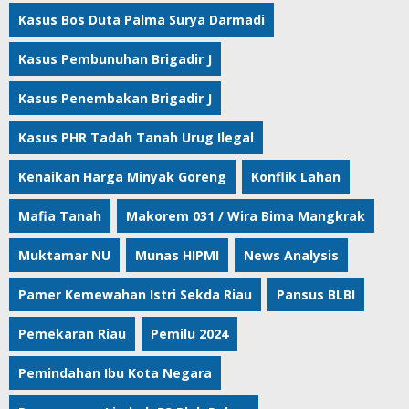
Kasus Bos Duta Palma Surya Darmadi
Kasus Pembunuhan Brigadir J
Kasus Penembakan Brigadir J
Kasus PHR Tadah Tanah Urug Ilegal
Kenaikan Harga Minyak Goreng
Konflik Lahan
Mafia Tanah
Makorem 031 / Wira Bima Mangkrak
Muktamar NU
Munas HIPMI
News Analysis
Pamer Kemewahan Istri Sekda Riau
Pansus BLBI
Pemekaran Riau
Pemilu 2024
Pemindahan Ibu Kota Negara