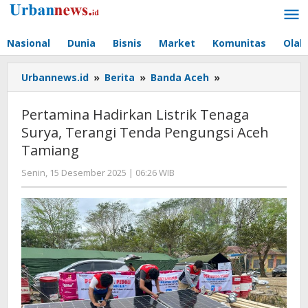
Lewati
ke
konten
Nasional
Dunia
Bisnis
Market
Komunitas
Olah
Pertamina
Urbannews.id
»
Berita
»
Banda Aceh
»
Hadirkan
Listrik
Pertamina Hadirkan Listrik Tenaga
Tenaga
Surya, Terangi Tenda Pengungsi Aceh
Surya,
Tamiang
Terangi
Tenda
oleh
Senin, 15 Desember 2025 | 06:26 WIB
Pengungsi
Editor
Aceh
Tamiang