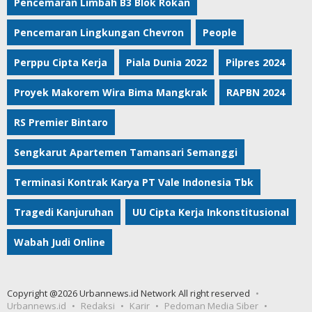
Pencemaran Limbah B3 Blok Rokan
Pencemaran Lingkungan Chevron
People
Perppu Cipta Kerja
Piala Dunia 2022
Pilpres 2024
Proyek Makorem Wira Bima Mangkrak
RAPBN 2024
RS Premier Bintaro
Sengkarut Apartemen Tamansari Semanggi
Terminasi Kontrak Karya PT Vale Indonesia Tbk
Tragedi Kanjuruhan
UU Cipta Kerja Inkonstitusional
Wabah Judi Online
Copyright @2026 Urbannews.id Network All right reserved
Urbannews.id
Redaksi
Karir
Pedoman Media Siber