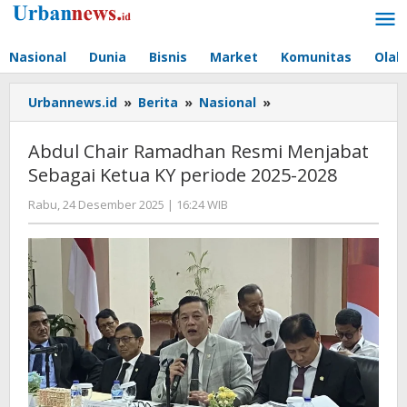
Lewati
ke
konten
Nasional
Dunia
Bisnis
Market
Komunitas
Olah
Abdul
Urbannews.id
»
Berita
»
Nasional
»
Chair
Ramadhan
Abdul Chair Ramadhan Resmi Menjabat
Resmi
Sebagai Ketua KY periode 2025-2028
Menjabat
Sebagai
oleh
Rabu, 24 Desember 2025 | 16:24 WIB
Ketua
Editor
KY
periode
2025-
2028