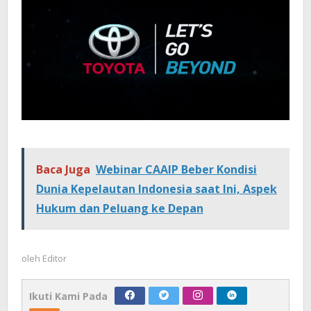
Baca Juga
Webinar CAAIP Beber Kondisi
Dunia Kepelautan Indonesia saat Ini, Aspek
Hukum dan Peluang ke Depan
oleh
Editor
Ikuti Kami Pada