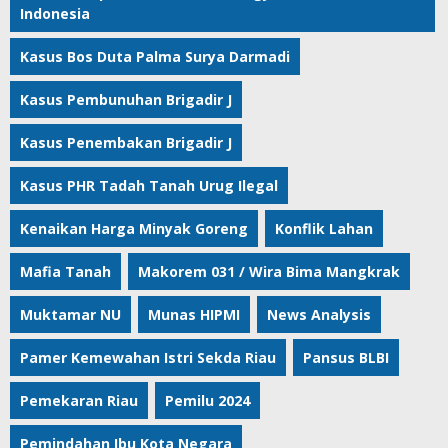
Indonesia
Kasus Bos Duta Palma Surya Darmadi
Kasus Pembunuhan Brigadir J
Kasus Penembakan Brigadir J
Kasus PHR Tadah Tanah Urug Ilegal
Kenaikan Harga Minyak Goreng
Konflik Lahan
Mafia Tanah
Makorem 031 / Wira Bima Mangkrak
Muktamar NU
Munas HIPMI
News Analysis
Pamer Kemewahan Istri Sekda Riau
Pansus BLBI
Pemekaran Riau
Pemilu 2024
Pemindahan Ibu Kota Negara