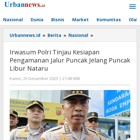
Lewati
ke
konten
Nasional
Dunia
Bisnis
Market
Komunitas
Olah
Irwasum
Urbannews.id
»
Berita
»
Nasional
»
Polri
Tinjau
Irwasum Polri Tinjau Kesiapan
Kesiapan
Pengamanan Jalur Puncak Jelang Puncak
Pengamanan
Libur Nataru
Jalur
Puncak
oleh
Kamis, 25 Desember 2025 | 21:08 WIB
Jelang
Editor
Puncak
Libur
Nataru