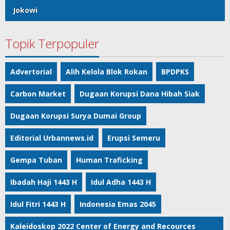
Jokowi
Topik Terpopuler
Advertorial
Alih Kelola Blok Rokan
BPDPKS
Carbon Market
Dugaan Korupsi Dana Hibah Siak
Dugaan Korupsi Surya Dumai Group
Editorial Urbannews.id
Erupsi Semeru
Gempa Tuban
Human Traficking
Ibadah Haji 1443 H
Idul Adha 1443 H
Idul Fitri 1443 H
Indonesia Emas 2045
Kaleidoskop 2022 Center of Energy and Recources