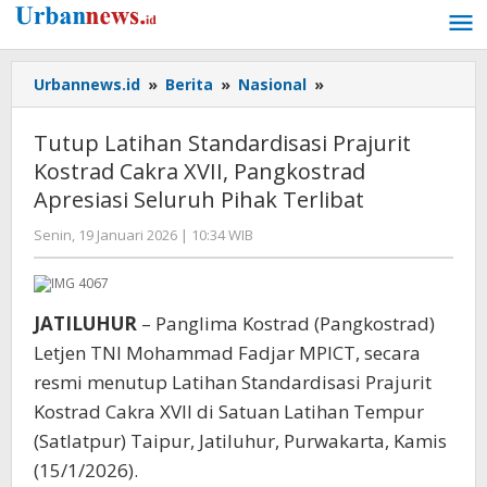
Lewati
ke
konten
Tutup
Urbannews.id
»
Berita
»
Nasional
»
Latihan
Standardisasi
Tutup Latihan Standardisasi Prajurit
Prajurit
Kostrad Cakra XVII, Pangkostrad
Kostrad
Apresiasi Seluruh Pihak Terlibat
Cakra
XVII,
oleh
Senin, 19 Januari 2026 | 10:34 WIB
Pangkostrad
Editor
Apresiasi
Seluruh
Pihak
JATILUHUR
– Panglima Kostrad (Pangkostrad)
Terlibat
Letjen TNI Mohammad Fadjar MPICT, secara
resmi menutup Latihan Standardisasi Prajurit
Kostrad Cakra XVII di Satuan Latihan Tempur
(Satlatpur) Taipur, Jatiluhur, Purwakarta, Kamis
(15/1/2026).