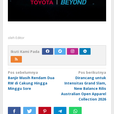
oleh
Editor
Ikuti Kami Pada
Navigasi
Pos sebelumnya
Pos berikutnya
Banjir Masih Rendam Dua
Dirancang untuk
pos
RW di Cakung Hingga
Intensitas Grand Slam,
Minggu Sore
New Balance Rilis
Australian Open Apparel
Collection 2026