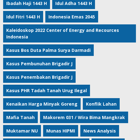
Ibadah Haji 1443 H
Idul Adha 1443 H
Idul Fitri 1443 H
Indonesia Emas 2045
Kaleidoskop 2022 Center of Energy and Recources
Indonesia
Kasus Bos Duta Palma Surya Darmadi
Kasus Pembunuhan Brigadir J
Kasus Penembakan Brigadir J
Kasus PHR Tadah Tanah Urug Ilegal
Kenaikan Harga Minyak Goreng
Konflik Lahan
Mafia Tanah
Makorem 031 / Wira Bima Mangkrak
Muktamar NU
Munas HIPMI
News Analysis