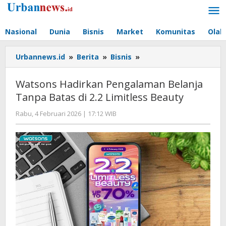
Lewati
ke
konten
Nasional
Dunia
Bisnis
Market
Komunitas
Olah
Watsons
Urbannews.id
»
Berita
»
Bisnis
»
Hadirkan
Pengalaman
Watsons Hadirkan Pengalaman Belanja
Belanja
Tanpa Batas di 2.2 Limitless Beauty
Tanpa
Batas
oleh
Rabu, 4 Februari 2026 | 17:12 WIB
di
Editor
2.2
Limitless
Beauty