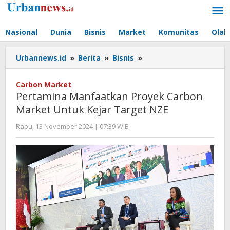
Lewati
ke
konten
Nasional
Dunia
Bisnis
Market
Komunitas
Olah
Pertamina
Urbannews.id
»
Berita
»
Bisnis
»
Manfaatkan
Proyek
Carbon Market
Carbon
Pertamina Manfaatkan Proyek Carbon
Market
Market Untuk Kejar Target NZE
Untuk
Kejar
oleh
Rabu, 13 November 2024 | 07:39 WIB
Target
Hengki
NZE
Seprihadi