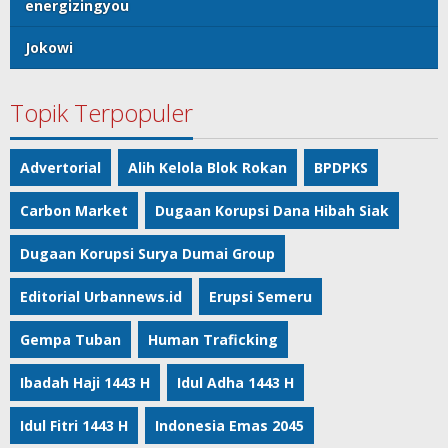
energizingyou
Jokowi
Topik Terpopuler
Advertorial
Alih Kelola Blok Rokan
BPDPKS
Carbon Market
Dugaan Korupsi Dana Hibah Siak
Dugaan Korupsi Surya Dumai Group
Editorial Urbannews.id
Erupsi Semeru
Gempa Tuban
Human Traficking
Ibadah Haji 1443 H
Idul Adha 1443 H
Idul Fitri 1443 H
Indonesia Emas 2045