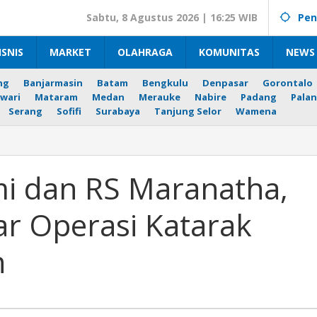
Sabtu, 8 Agustus 2026 | 16:25 WIB
Pen
ISNIS
MARKET
OLAHRAGA
KOMUNITAS
NEWS 
ng
Banjarmasin
Batam
Bengkulu
Denpasar
Gorontalo
wari
Mataram
Medan
Merauke
Nabire
Padang
Palan
Serang
Sofifi
Surabaya
Tanjung Selor
Wamena
i dan RS Maranatha,
,
ar Operasi Katarak
n