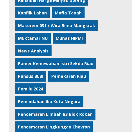
Kenaikan Harga Minyak Goreng
Konflik Lahan
Mafia Tanah
Makorem 031 / Wira Bima Mangkrak
Muktamar NU
Munas HIPMI
News Analysis
Pamer Kemewahan Istri Sekda Riau
Pansus BLBI
Pemekaran Riau
Pemilu 2024
Pemindahan Ibu Kota Negara
Pencemaran Limbah B3 Blok Rokan
Pencemaran Lingkungan Chevron