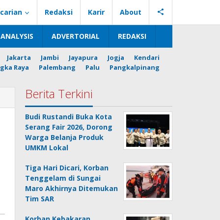
carian
Redaksi
Karir
About
ANALYSIS
ADVERTORIAL
REDAKSI
Jakarta
Jambi
Jayapura
Jogja
Kendari
gka Raya
Palembang
Palu
Pangkalpinang
Berita Terkini
Budi Rustandi Buka Kota
Serang Fair 2026, Dorong
Warga Belanja Produk
UMKM Lokal
Tiga Hari Dicari, Korban
Tenggelam di Sungai
Maro Akhirnya Ditemukan
Tim SAR
Korban Kebakaran