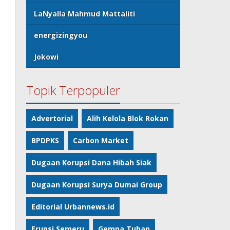
LaNyalla Mahmud Mattaliti
energizingyou
Jokowi
Topik Terpopuler
Advertorial
Alih Kelola Blok Rokan
BPDPKS
Carbon Market
Dugaan Korupsi Dana Hibah Siak
Dugaan Korupsi Surya Dumai Group
Editorial Urbannews.id
Erupsi Semeru
Gempa Tuban