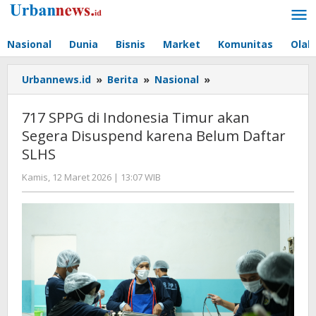
Lewati
ke
konten
Nasional
Dunia
Bisnis
Market
Komunitas
Olah
717
Urbannews.id
»
Berita
»
Nasional
»
SPPG
di
717 SPPG di Indonesia Timur akan
Indonesia
Segera Disuspend karena Belum Daftar
Timur
SLHS
akan
Segera
oleh
Kamis, 12 Maret 2026 | 13:07 WIB
Disuspend
Editor
karena
Belum
Daftar
SLHS