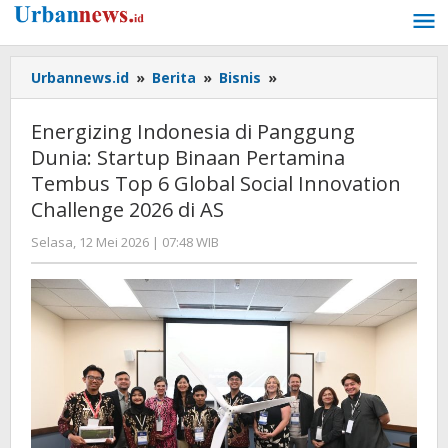
Lewati
ke
konten
Energizing
Urbannews.id
»
Berita
»
Bisnis
»
Indonesia
di
Energizing Indonesia di Panggung
Panggung
Dunia: Startup Binaan Pertamina
Dunia:
Tembus Top 6 Global Social Innovation
Startup
Binaan
Challenge 2026 di AS
Pertamina
oleh
Selasa, 12 Mei 2026 | 07:48 WIB
Tembus
Editor
Top
6
Global
Social
Innovation
Challenge
2026
di
AS