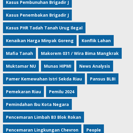
Kasus Pembunuhan Brigadir J
Kasus Penembakan Brigadir J
Kasus PHR Tadah Tanah Urug Ilegal
Kenaikan Harga Minyak Goreng
Konflik Lahan
Mafia Tanah
Makorem 031 / Wira Bima Mangkrak
Muktamar NU
Munas HIPMI
News Analysis
Pamer Kemewahan Istri Sekda Riau
Pansus BLBI
Pemekaran Riau
Pemilu 2024
Pemindahan Ibu Kota Negara
Pencemaran Limbah B3 Blok Rokan
Pencemaran Lingkungan Chevron
People