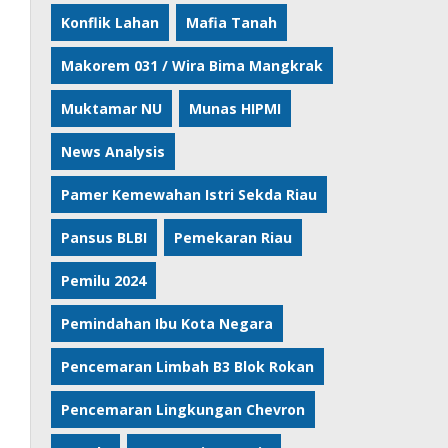
Konflik Lahan
Mafia Tanah
Makorem 031 / Wira Bima Mangkrak
Muktamar NU
Munas HIPMI
News Analysis
Pamer Kemewahan Istri Sekda Riau
Pansus BLBI
Pemekaran Riau
Pemilu 2024
Pemindahan Ibu Kota Negara
Pencemaran Limbah B3 Blok Rokan
Pencemaran Lingkungan Chevron