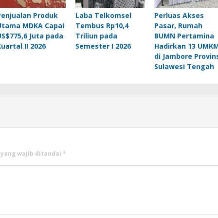
Penjualan Produk
Laba Telkomsel
Perluas Akses
Utama MDKA Capai
Tembus Rp10,4
Pasar, Rumah
US$775,6 Juta pada
Triliun pada
BUMN Pertamina
uartal II 2026
Semester I 2026
Hadirkan 13 UMK
di Jambore Provin
Sulawesi Tengah
 yang wajib ditandai
*