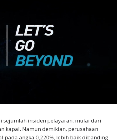
sejumlah insiden pelayaran, mulai dari
kan kapal. Namun demikian, perusahaan
al pada angka 0,220%, lebih baik dibanding