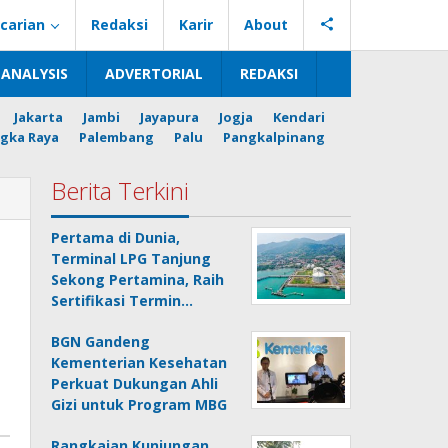
carian
Redaksi
Karir
About
ANALYSIS
ADVERTORIAL
REDAKSI
Jakarta
Jambi
Jayapura
Jogja
Kendari
gka Raya
Palembang
Palu
Pangkalpinang
Berita Terkini
Pertama di Dunia,
Terminal LPG Tanjung
Sekong Pertamina, Raih
Sertifikasi Termin…
BGN Gandeng
Kementerian Kesehatan
Perkuat Dukungan Ahli
Gizi untuk Program MBG
Rangkaian Kunjungan