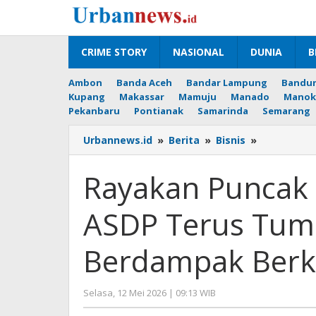
Lewati
ke
konten
CRIME STORY
NASIONAL
DUNIA
B
Ambon
Banda Aceh
Bandar Lampung
Bandu
Kupang
Makassar
Mamuju
Manado
Manok
Pekanbaru
Pontianak
Samarinda
Semarang
Rayakan
Urbannews.id
»
Berita
»
Bisnis
»
Puncak
HUT
Rayakan Puncak 
Ke-
53,
ASDP Terus Tum
Kinerja
ASDP
Terus
Berdampak Berk
Tumbuh
dengan
Layanan
oleh
Selasa, 12 Mei 2026 | 09:13 WIB
Berdampa
Editor