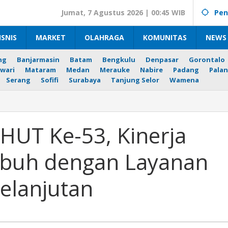
Jumat, 7 Agustus 2026 | 00:45 WIB
Pen
ISNIS
MARKET
OLAHRAGA
KOMUNITAS
NEWS 
ng
Banjarmasin
Batam
Bengkulu
Denpasar
Gorontalo
wari
Mataram
Medan
Merauke
Nabire
Padang
Palan
Serang
Sofifi
Surabaya
Tanjung Selor
Wamena
HUT Ke-53, Kinerja
buh dengan Layanan
elanjutan
k