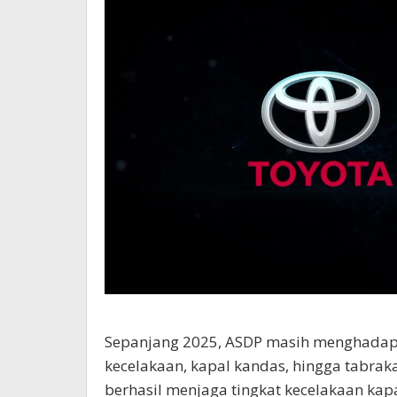
Sepanjang 2025, ASDP masih menghadapi 
kecelakaan, kapal kandas, hingga tabra
berhasil menjaga tingkat kecelakaan kap