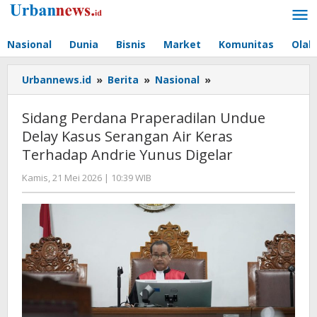
Lewati
ke
konten
Nasional
Dunia
Bisnis
Market
Komunitas
Olah
Sidang
Urbannews.id
»
Berita
»
Nasional
»
Perdana
Praperadilan
Sidang Perdana Praperadilan Undue
Undue
Delay Kasus Serangan Air Keras
Delay
Terhadap Andrie Yunus Digelar
Kasus
Serangan
oleh
Kamis, 21 Mei 2026 | 10:39 WIB
Air
Editor
Keras
Terhadap
Andrie
Yunus
Digelar