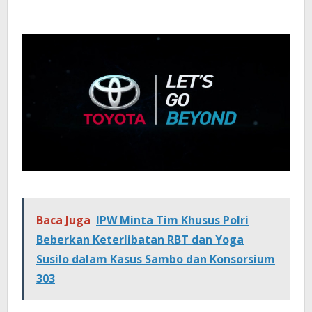
Baca Juga
IPW Minta Tim Khusus Polri
Beberkan Keterlibatan RBT dan Yoga
Susilo dalam Kasus Sambo dan Konsorsium
303