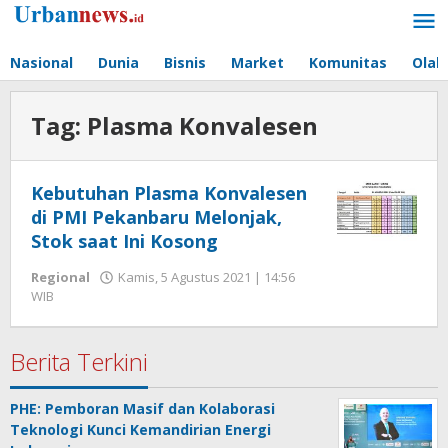
Lewati
ke
konten
Nasional
Dunia
Bisnis
Market
Komunitas
Olah
Tag:
Plasma Konvalesen
Kebutuhan Plasma Konvalesen
di PMI Pekanbaru Melonjak,
Stok saat Ini Kosong
Regional
Kamis, 5 Agustus 2021 | 14:56
oleh
WIB
Hengki
Seprihadi
Berita Terkini
PHE: Pemboran Masif dan Kolaborasi
Teknologi Kunci Kemandirian Energi