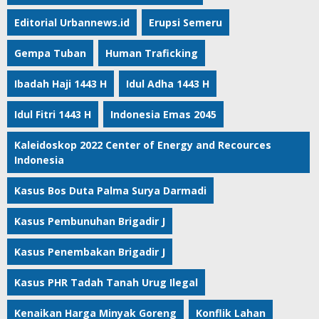
Editorial Urbannews.id
Erupsi Semeru
Gempa Tuban
Human Traficking
Ibadah Haji 1443 H
Idul Adha 1443 H
Idul Fitri 1443 H
Indonesia Emas 2045
Kaleidoskop 2022 Center of Energy and Recources
Indonesia
Kasus Bos Duta Palma Surya Darmadi
Kasus Pembunuhan Brigadir J
Kasus Penembakan Brigadir J
Kasus PHR Tadah Tanah Urug Ilegal
Kenaikan Harga Minyak Goreng
Konflik Lahan