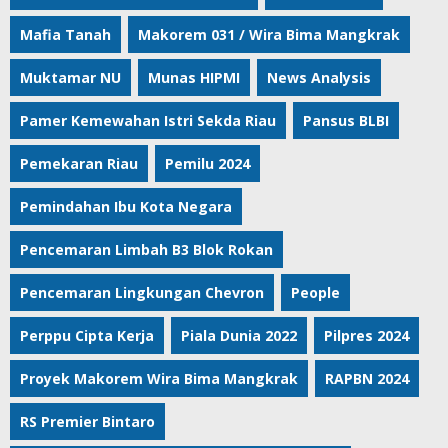
Mafia Tanah
Makorem 031 / Wira Bima Mangkrak
Muktamar NU
Munas HIPMI
News Analysis
Pamer Kemewahan Istri Sekda Riau
Pansus BLBI
Pemekaran Riau
Pemilu 2024
Pemindahan Ibu Kota Negara
Pencemaran Limbah B3 Blok Rokan
Pencemaran Lingkungan Chevron
People
Perppu Cipta Kerja
Piala Dunia 2022
Pilpres 2024
Proyek Makorem Wira Bima Mangkrak
RAPBN 2024
RS Premier Bintaro