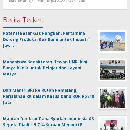
oleh
Nasional
Senin, 18 Juli 2022 | 09:41 WIB
Hengki
Seprihadi
Berita Terkini
Potensi Besar Gas Pangkah, Pertamina
Dorong Produksi Gas Bumi untuk Industri
Jaw…
Mahasiswa Kedokteran Hewan UNRI Kini
Punya Klinik untuk Belajar dan Layani
Masya…
Dari Mantri BRI ke Rutan Pemalang,
Perjalanan RK dalam Kasus Dana KUR Rp749
Juta
Mantan Direktur Dana Syariah Indonesia AS
Segera Diadili, 5.714 Korban Menanti P…