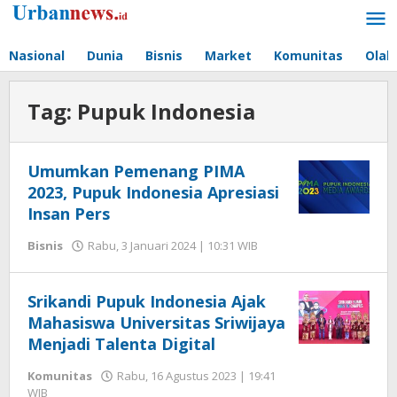
Lewati
ke
konten
Nasional
Dunia
Bisnis
Market
Komunitas
Olah
Tag:
Pupuk Indonesia
Umumkan Pemenang PIMA
2023, Pupuk Indonesia Apresiasi
Insan Pers
oleh
Bisnis
Rabu, 3 Januari 2024 | 10:31 WIB
Hengki
Seprihadi
Srikandi Pupuk Indonesia Ajak
Mahasiswa Universitas Sriwijaya
Menjadi Talenta Digital
Komunitas
Rabu, 16 Agustus 2023 | 19:41
oleh
WIB