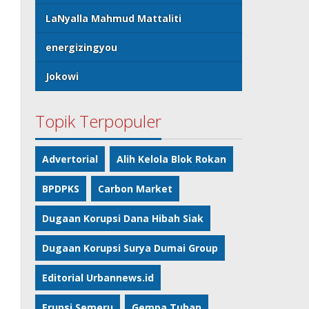
LaNyalla Mahmud Mattaliti
energizingyou
Jokowi
Topik Terpopuler
Advertorial
Alih Kelola Blok Rokan
BPDPKS
Carbon Market
Dugaan Korupsi Dana Hibah Siak
Dugaan Korupsi Surya Dumai Group
Editorial Urbannews.id
Erupsi Semeru
Gempa Tuban