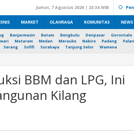
Jumat, 7 Agustus 2026 | 23:34 WIB
Pen
ISNIS
MARKET
OLAHRAGA
KOMUNITAS
NEWS 
ng
Banjarmasin
Batam
Bengkulu
Denpasar
Gorontalo
wari
Mataram
Medan
Merauke
Nabire
Padang
Palan
Serang
Sofifi
Surabaya
Tanjung Selor
Wamena
n
uksi BBM dan LPG, Ini
angunan Kilang
nan