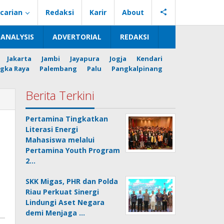
carian
Redaksi
Karir
About
ANALYSIS
ADVERTORIAL
REDAKSI
Jakarta
Jambi
Jayapura
Jogja
Kendari
gka Raya
Palembang
Palu
Pangkalpinang
Berita Terkini
Pertamina Tingkatkan
Literasi Energi
Mahasiswa melalui
Pertamina Youth Program
2…
SKK Migas, PHR dan Polda
Riau Perkuat Sinergi
Lindungi Aset Negara
demi Menjaga …