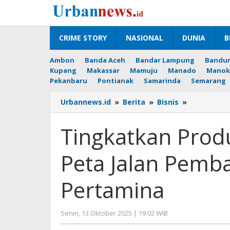
Lewati
ke
konten
CRIME STORY
NASIONAL
DUNIA
B
Ambon
Banda Aceh
Bandar Lampung
Bandu
Kupang
Makassar
Mamuju
Manado
Manok
Pekanbaru
Pontianak
Samarinda
Semarang
Tingkatka
Urbannews.id
»
Berita
»
Bisnis
»
Produksi
BBM
Tingkatkan Prod
dan
LPG,
Peta Jalan Pemb
Ini
Peta
Jalan
Pertamina
Pembangu
Kilang
Pertamina
oleh
Senin, 13 Oktober 2025 | 19:02 WIB
Editor