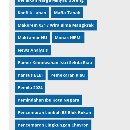
Kenaikan Harga Minyak Goreng
Konflik Lahan
Mafia Tanah
Makorem 031 / Wira Bima Mangkrak
Muktamar NU
Munas HIPMI
News Analysis
Pamer Kemewahan Istri Sekda Riau
Pansus BLBI
Pemekaran Riau
Pemilu 2024
Pemindahan Ibu Kota Negara
Pencemaran Limbah B3 Blok Rokan
Pencemaran Lingkungan Chevron