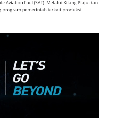
 Aviation Fuel (SAF). Melalui Kilang Plaju dan
 program pemerintah terkait produksi