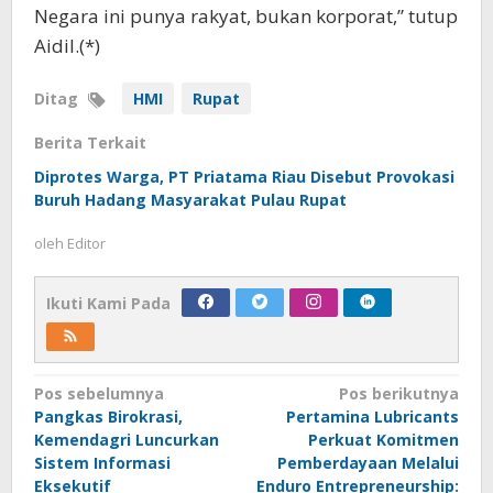
Negara ini punya rakyat, bukan korporat,” tutup
Aidil.(*)
Ditag
HMI
Rupat
Berita Terkait
Diprotes Warga, PT Priatama Riau Disebut Provokasi
Buruh Hadang Masyarakat Pulau Rupat
oleh
Editor
Ikuti Kami Pada
Navigasi
Pos sebelumnya
Pos berikutnya
Pangkas Birokrasi,
Pertamina Lubricants
pos
Kemendagri Luncurkan
Perkuat Komitmen
Sistem Informasi
Pemberdayaan Melalui
Eksekutif
Enduro Entrepreneurship: