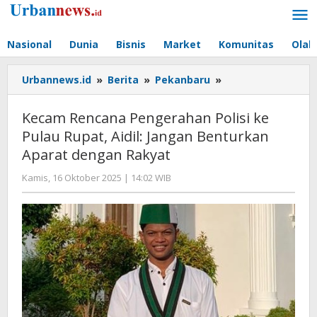
Lewati
ke
konten
Nasional
Dunia
Bisnis
Market
Komunitas
Olah
Kecam
Urbannews.id
»
Berita
»
Pekanbaru
»
Rencana
Pengerahan
Kecam Rencana Pengerahan Polisi ke
Polisi
Pulau Rupat, Aidil: Jangan Benturkan
ke
Aparat dengan Rakyat
Pulau
Rupat,
oleh
Kamis, 16 Oktober 2025 | 14:02 WIB
Aidil:
Editor
Jangan
Benturkan
Aparat
dengan
Rakyat