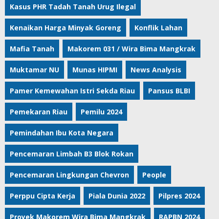
Kasus PHR Tadah Tanah Urug Ilegal
Kenaikan Harga Minyak Goreng
Konflik Lahan
Mafia Tanah
Makorem 031 / Wira Bima Mangkrak
Muktamar NU
Munas HIPMI
News Analysis
Pamer Kemewahan Istri Sekda Riau
Pansus BLBI
Pemekaran Riau
Pemilu 2024
Pemindahan Ibu Kota Negara
Pencemaran Limbah B3 Blok Rokan
Pencemaran Lingkungan Chevron
People
Perppu Cipta Kerja
Piala Dunia 2022
Pilpres 2024
Proyek Makorem Wira Bima Mangkrak
RAPBN 2024