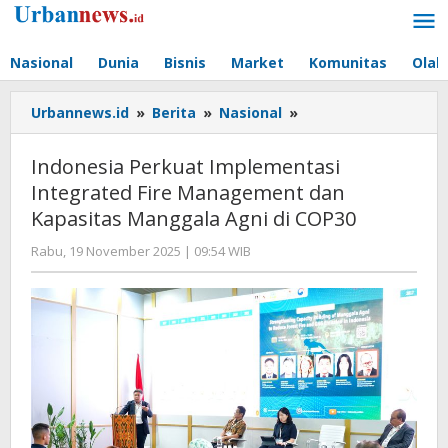
Lewati
ke
konten
Nasional
Dunia
Bisnis
Market
Komunitas
Olah
Indonesia
Urbannews.id
»
Berita
»
Nasional
»
Perkuat
Implementasi
Indonesia Perkuat Implementasi
Integrated
Integrated Fire Management dan
Fire
Kapasitas Manggala Agni di COP30
Management
dan
oleh
Rabu, 19 November 2025 | 09:54 WIB
Kapasitas
Editor
Manggala
Agni
di
COP30