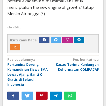
potensi akademik dimaksimalkan untuk
menciptakan the new engine of growth,” tutup
Menko Airlangga.(*)
oleh
Editor
Ikuti Kami Pada
Navigasi
Pos sebelumnya
Pos berikutnya
Pertamina Dorong
Kasau Terima Kunjungan
pos
Kemandirian Siswa SMA
Kehormatan COMPACAF
Lewat Ajang Ganti Oli
Gratis di Seluruh
Indonesia