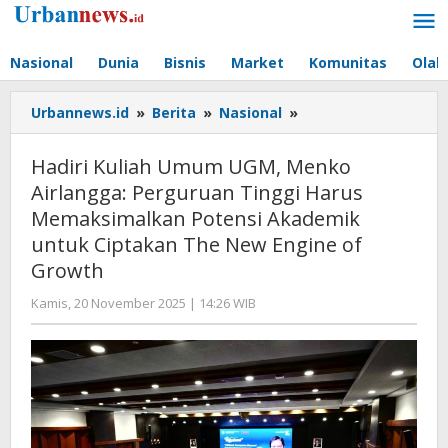
Lewati
ke
konten
Nasional
Dunia
Bisnis
Market
Komunitas
Olah
Hadiri
Urbannews.id
»
Berita
»
Nasional
»
Kuliah
Umum
Hadiri Kuliah Umum UGM, Menko
UGM,
Airlangga: Perguruan Tinggi Harus
Menko
Memaksimalkan Potensi Akademik
Airlangga:
Perguruan
untuk Ciptakan The New Engine of
Tinggi
Growth
Harus
Memaksimalkan
oleh
Kamis, 20 November 2025 | 14:26 WIB
Editor
Potensi
Akademik
untuk
Ciptakan
The
New
Engine