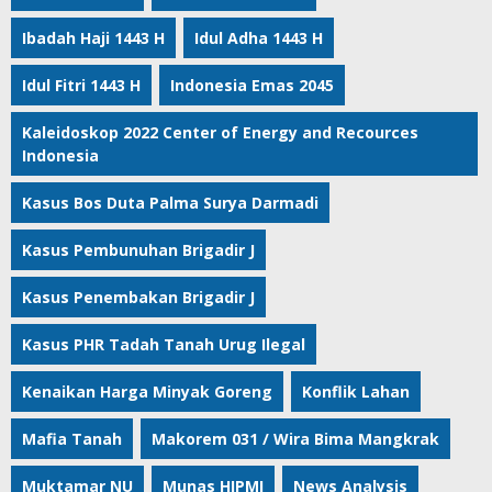
Ibadah Haji 1443 H
Idul Adha 1443 H
Idul Fitri 1443 H
Indonesia Emas 2045
Kaleidoskop 2022 Center of Energy and Recources
Indonesia
Kasus Bos Duta Palma Surya Darmadi
Kasus Pembunuhan Brigadir J
Kasus Penembakan Brigadir J
Kasus PHR Tadah Tanah Urug Ilegal
Kenaikan Harga Minyak Goreng
Konflik Lahan
Mafia Tanah
Makorem 031 / Wira Bima Mangkrak
Muktamar NU
Munas HIPMI
News Analysis