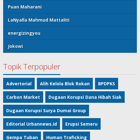
Puan Maharani
LaNyalla Mahmud Mattaliti
energizingyou
Jokowi
Topik Terpopuler
Advertorial
Alih Kelola Blok Rokan
BPDPKS
Carbon Market
Dugaan Korupsi Dana Hibah Siak
Dugaan Korupsi Surya Dumai Group
Editorial Urbannews.id
Erupsi Semeru
Gempa Tuban
Human Traficking