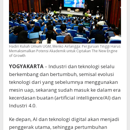
of
Growth
Hadiri Kuliah Umum UGM, Menko Airlangga: Perguruan Tinggi Harus
Memaksimalkan Potensi Akademik untuk Ciptakan The New Engine
of Growth
YOGYAKARTA
– Industri dan teknologi selalu
berkembang dan bertumbuh, semisal evolusi
teknologi dari yang sebelumnya menggunakan
mesin uap, sekarang sudah masuk ke dalam era
kecerdasan buatan (artificial intelligence/AI) dan
Industri 4.0.
Ke depan, AI dan teknologi digital akan menjadi
penggerak utama, sehingga pertumbuhan