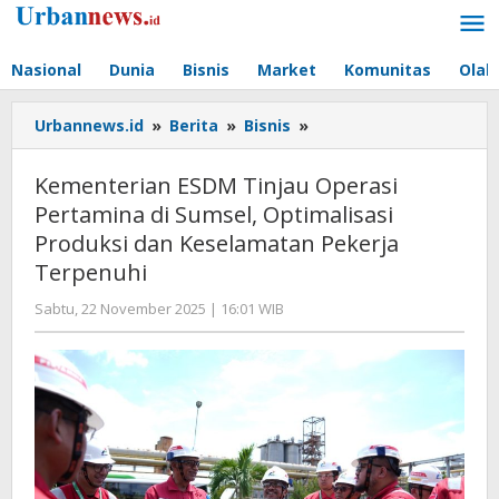
Lewati
ke
konten
Nasional
Dunia
Bisnis
Market
Komunitas
Olah
Kementerian
Urbannews.id
»
Berita
»
Bisnis
»
ESDM
Tinjau
Kementerian ESDM Tinjau Operasi
Operasi
Pertamina di Sumsel, Optimalisasi
Pertamina
Produksi dan Keselamatan Pekerja
di
Sumsel,
Terpenuhi
Optimalisasi
oleh
Sabtu, 22 November 2025 | 16:01 WIB
Produksi
Editor
dan
Keselamatan
Pekerja
Terpenuhi