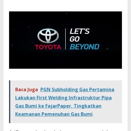
Baca Juga
PGN Subholding Gas Pertamina
Lakukan First Welding Infrastruktur Pipa
Gas Bumi ke FajarPaper, Tingkatkan
Keamanan Pemenuhan Gas Bumi