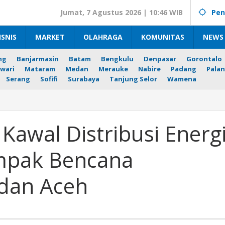
Jumat, 7 Agustus 2026 | 10:46 WIB
Pen
ISNIS
MARKET
OLAHRAGA
KOMUNITAS
NEWS 
ng
Banjarmasin
Batam
Bengkulu
Denpasar
Gorontalo
wari
Mataram
Medan
Merauke
Nabire
Padang
Palan
Serang
Sofifi
Surabaya
Tanjung Selor
Wamena
amina
s
l
Kawal Distribusi Energ
ibusi
i
ampak Bencana
si
ampak
dan Aceh
ana
tera
a