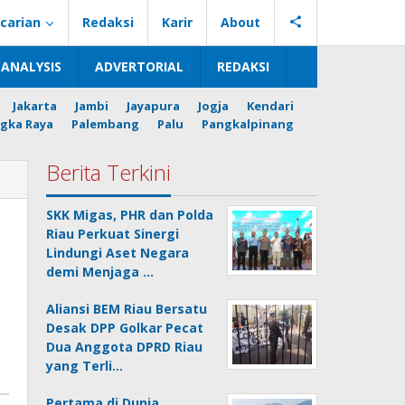
carian
Redaksi
Karir
About
ANALYSIS
ADVERTORIAL
REDAKSI
Jakarta
Jambi
Jayapura
Jogja
Kendari
gka Raya
Palembang
Palu
Pangkalpinang
Berita Terkini
SKK Migas, PHR dan Polda
i
Riau Perkuat Sinergi
Lindungi Aset Negara
demi Menjaga …
Aliansi BEM Riau Bersatu
Desak DPP Golkar Pecat
Dua Anggota DPRD Riau
yang Terli…
Pertama di Dunia,