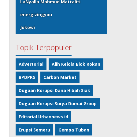
LaNyalla Mahmud Mattaliti
energizingyou
Jokowi
Topik Terpopuler
Advertorial
Alih Kelola Blok Rokan
BPDPKS
Carbon Market
Dugaan Korupsi Dana Hibah Siak
Dugaan Korupsi Surya Dumai Group
Editorial Urbannews.id
Erupsi Semeru
Gempa Tuban