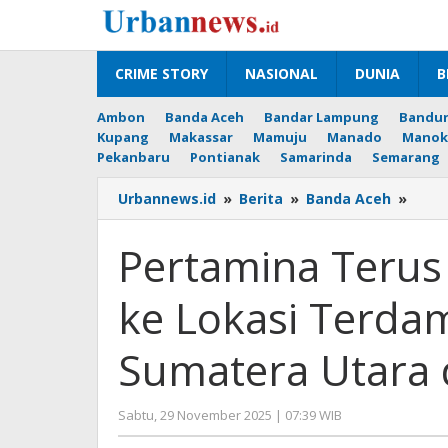
Lewati
ke
konten
CRIME STORY
NASIONAL
DUNIA
B
Ambon
Banda Aceh
Bandar Lampung
Bandu
Kupang
Makassar
Mamuju
Manado
Manok
Pekanbaru
Pontianak
Samarinda
Semarang
Pert
Urbannews.id
»
Berita
»
Banda Aceh
»
Teru
Kawa
Pertamina Terus 
Distr
Energ
ke Lokasi Terd
ke
Loka
Terd
Sumatera Utara 
Benc
Suma
Utar
oleh
Sabtu, 29 November 2025 | 07:39 WIB
dan
Editor