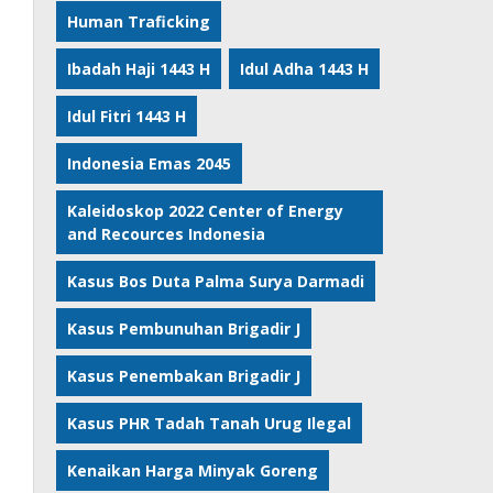
Human Traficking
Ibadah Haji 1443 H
Idul Adha 1443 H
Idul Fitri 1443 H
Indonesia Emas 2045
Kaleidoskop 2022 Center of Energy
and Recources Indonesia
Kasus Bos Duta Palma Surya Darmadi
Kasus Pembunuhan Brigadir J
Kasus Penembakan Brigadir J
Kasus PHR Tadah Tanah Urug Ilegal
Kenaikan Harga Minyak Goreng