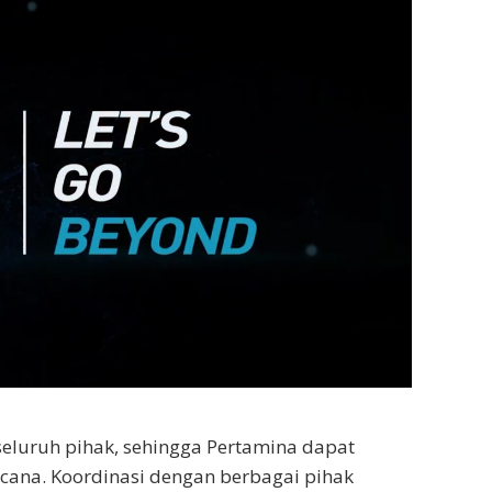
seluruh pihak, sehingga Pertamina dapat
ncana. Koordinasi dengan berbagai pihak