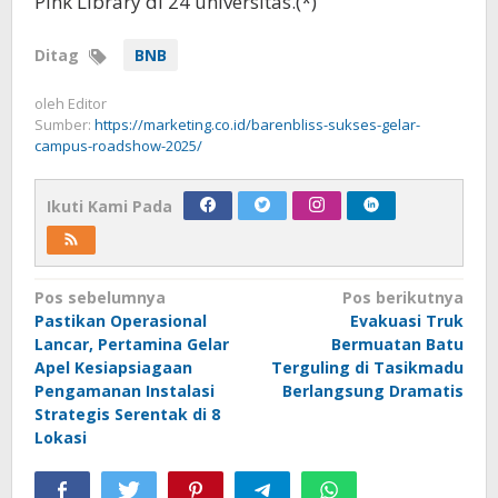
Pink Library di 24 universitas.(*)
Ditag
BNB
oleh
Editor
Sumber:
https://marketing.co.id/barenbliss-sukses-gelar-
campus-roadshow-2025/
Ikuti Kami Pada
Navigasi
Pos sebelumnya
Pos berikutnya
Pastikan Operasional
Evakuasi Truk
pos
Lancar, Pertamina Gelar
Bermuatan Batu
Apel Kesiapsiagaan
Terguling di Tasikmadu
Pengamanan Instalasi
Berlangsung Dramatis
Strategis Serentak di 8
Lokasi