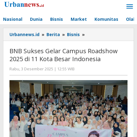
Lewati
ke
konten
Nasional
Dunia
Bisnis
Market
Komunitas
Olah
BNB
Urbannews.id
»
Berita
»
Bisnis
»
Sukses
Gelar
BNB Sukses Gelar Campus Roadshow
Campus
2025 di 11 Kota Besar Indonesia
Roadshow
2025
oleh
Rabu, 3 Desember 2025 | 12:55 WIB
di
Editor
11
Kota
Besar
Indonesia