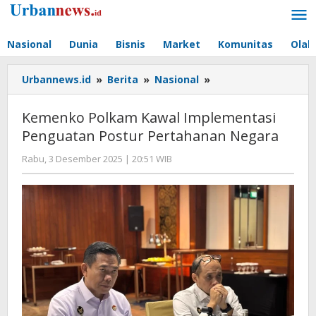
Lewati
ke
konten
Nasional
Dunia
Bisnis
Market
Komunitas
Olah
Kemenko
Urbannews.id
»
Berita
»
Nasional
»
Polkam
Kawal
Kemenko Polkam Kawal Implementasi
Implementasi
Penguatan Postur Pertahanan Negara
Penguatan
Postur
oleh
Rabu, 3 Desember 2025 | 20:51 WIB
Pertahanan
Editor
Negara