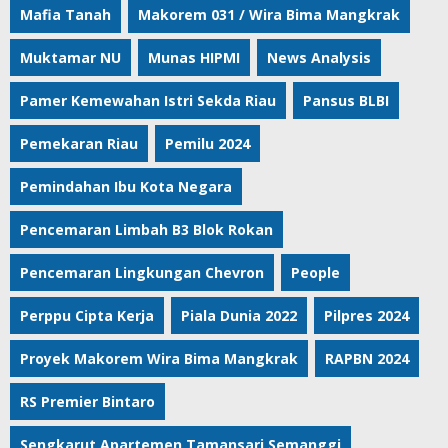
Mafia Tanah
Makorem 031 / Wira Bima Mangkrak
Muktamar NU
Munas HIPMI
News Analysis
Pamer Kemewahan Istri Sekda Riau
Pansus BLBI
Pemekaran Riau
Pemilu 2024
Pemindahan Ibu Kota Negara
Pencemaran Limbah B3 Blok Rokan
Pencemaran Lingkungan Chevron
People
Perppu Cipta Kerja
Piala Dunia 2022
Pilpres 2024
Proyek Makorem Wira Bima Mangkrak
RAPBN 2024
RS Premier Bintaro
Sengkarut Apartemen Tamansari Semanggi