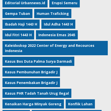
Editorial Urbannews.id
Erupsi Semeru
Gempa Tuban
Human Traficking
Ibadah Haji 1443 H
Idul Adha 1443 H
Idul Fitri 1443 H
Indonesia Emas 2045
Kaleidoskop 2022 Center of Energy and Recources
Indonesia
Kasus Bos Duta Palma Surya Darmadi
Kasus Pembunuhan Brigadir J
Kasus Penembakan Brigadir J
Kasus PHR Tadah Tanah Urug Ilegal
Kenaikan Harga Minyak Goreng
Konflik Lahan