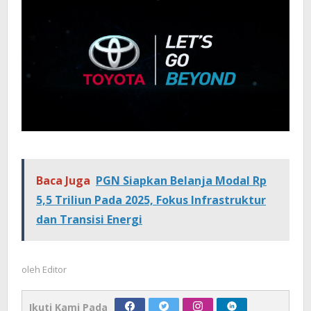
Baca Juga
PGN Siapkan Belanja Modal Rp
5,5 Triliun Pada 2025, Fokus Infrastruktur
dan Transisi Energi
oleh
Editor
Ikuti Kami Pada