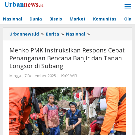
Lewati
ke
konten
Nasional
Dunia
Bisnis
Market
Komunitas
Olah
Menko
Urbannews.id
»
Berita
»
Nasional
»
PMK
Instruksikan
Menko PMK Instruksikan Respons Cepat
Respons
Penanganan Bencana Banjir dan Tanah
Cepat
Longsor di Subang
Penanganan
Bencana
oleh
Minggu, 7 Desember 2025 | 19:09 WIB
Banjir
Editor
dan
Tanah
Longsor
di
Subang