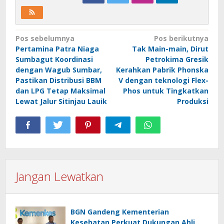
Navigasi
Pos sebelumnya
Pos berikutnya
Pertamina Patra Niaga
Tak Main-main, Dirut
pos
Sumbagut Koordinasi
Petrokima Gresik
dengan Wagub Sumbar,
Kerahkan Pabrik Phonska
Pastikan Distribusi BBM
V dengan teknologi Flex-
dan LPG Tetap Maksimal
Phos untuk Tingkatkan
Lewat Jalur Sitinjau Lauik
Produksi
Jangan Lewatkan
BGN Gandeng Kementerian
Kesehatan Perkuat Dukungan Ahli