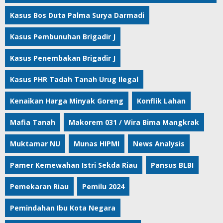
Kasus Bos Duta Palma Surya Darmadi
Kasus Pembunuhan Brigadir J
Kasus Penembakan Brigadir J
Kasus PHR Tadah Tanah Urug Ilegal
Kenaikan Harga Minyak Goreng
Konflik Lahan
Mafia Tanah
Makorem 031 / Wira Bima Mangkrak
Muktamar NU
Munas HIPMI
News Analysis
Pamer Kemewahan Istri Sekda Riau
Pansus BLBI
Pemekaran Riau
Pemilu 2024
Pemindahan Ibu Kota Negara