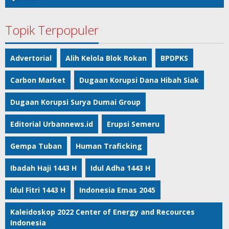
Topik Terpopuler
Advertorial
Alih Kelola Blok Rokan
BPDPKS
Carbon Market
Dugaan Korupsi Dana Hibah Siak
Dugaan Korupsi Surya Dumai Group
Editorial Urbannews.id
Erupsi Semeru
Gempa Tuban
Human Traficking
Ibadah Haji 1443 H
Idul Adha 1443 H
Idul Fitri 1443 H
Indonesia Emas 2045
Kaleidoskop 2022 Center of Energy and Recources
Indonesia