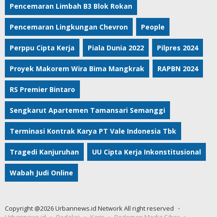
Pencemaran Limbah B3 Blok Rokan
Pencemaran Lingkungan Chevron
People
Perppu Cipta Kerja
Piala Dunia 2022
Pilpres 2024
Proyek Makorem Wira Bima Mangkrak
RAPBN 2024
RS Premier Bintaro
Sengkarut Apartemen Tamansari Semanggi
Terminasi Kontrak Karya PT Vale Indonesia Tbk
Tragedi Kanjuruhan
UU Cipta Kerja Inkonstitusional
Wabah Judi Online
Copyright @2026 Urbannews.id Network All right reserved
Urbannews.id
Redaksi
Karir
Pedoman Media Siber