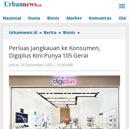
Lewati
ke
konten
Nasional
Dunia
Bisnis
Market
Komunitas
Olah
Perluas
Urbannews.id
»
Berita
»
Bisnis
»
Jangkauan
ke
Perluas Jangkauan ke Konsumen,
Konsumen,
Digiplus Kini Punya 105 Gerai
Digiplus
Kini
oleh
Jumat, 26 Desember 2025 | 15:40 WIB
Punya
Editor
105
Gerai