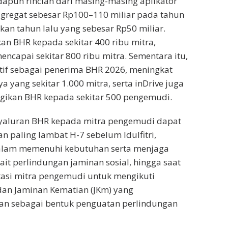
 Adapun rincian dari masing-masing aplikator
gregat sebesar Rp100–110 miliar pada tahun
kan tahun lalu yang sebesar Rp50 miliar.
n BHR kepada sekitar 400 ribu mitra,
ncapai sekitar 800 ribu mitra. Sementara itu,
if sebagai penerima BHR 2026, meningkat
 yang sekitar 1.000 mitra, serta inDrive juga
kan BHR kepada sekitar 500 pengemudi.
nyaluran BHR kepada mitra pengemudi dapat
an paling lambat H-7 sebelum Idulfitri,
alam memenuhi kebutuhan serta menjaga
rkait perlindungan jaminan sosial, hingga saat
itasi mitra pengemudi untuk mengikuti
dan Jaminan Kematian (JKm) yang
aan sebagai bentuk penguatan perlindungan