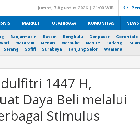
Jumat, 7 Agustus 2026 | 21:00 WIB
Pen
ISNIS
MARKET
OLAHRAGA
KOMUNITAS
NEWS 
ng
Banjarmasin
Batam
Bengkulu
Denpasar
Gorontalo
wari
Mataram
Medan
Merauke
Nabire
Padang
Palan
Serang
Sofifi
Surabaya
Tanjung Selor
Wamena
n
dulfitri 1447 H,
at Daya Beli melalui
tah
erbagai Stimulus