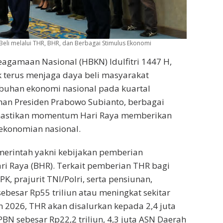
 Beli melalui THR, BHR, dan Berbagai Stimulus Ekonomi
eagamaan Nasional (HBKN) Idulfitri 1447 H,
terus menjaga daya beli masyarakat
uhan ekonomi nasional pada kuartal
han Presiden Prabowo Subianto, berbagai
emastikan momentum Hari Raya memberikan
ekonomian nasional.
merintah yakni kebijakan pemberian
ri Raya (BHR). Terkait pemberian THR bagi
K, prajurit TNI/Polri, serta pensiunan,
besar Rp55 triliun atau meningkat sekitar
 2026, THR akan disalurkan kepada 2,4 juta
N sebesar Rp22,2 triliun, 4,3 juta ASN Daerah