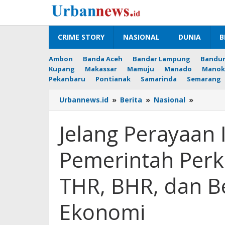
Lewati
ke
konten
CRIME STORY
NASIONAL
DUNIA
B
Ambon
Banda Aceh
Bandar Lampung
Bandu
Kupang
Makassar
Mamuju
Manado
Manok
Pekanbaru
Pontianak
Samarinda
Semarang
Jelang
Urbannews.id
»
Berita
»
Nasional
»
Perayaa
Idulfitri
Jelang Perayaan I
1447
H,
Pemerintah Perku
Pemerin
Perkuat
Daya
THR, BHR, dan B
Beli
melalui
Ekonomi
THR,
BHR,