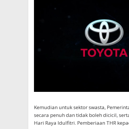
Kemudian untuk sektor swasta, Pemerin
secara penuh dan tidak boleh dicicil, se
Hari Raya Idulfitri. Pemberiaan THR kep