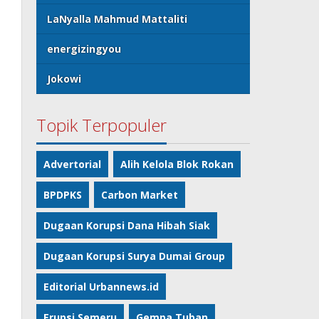
LaNyalla Mahmud Mattaliti
energizingyou
Jokowi
Topik Terpopuler
Advertorial
Alih Kelola Blok Rokan
BPDPKS
Carbon Market
Dugaan Korupsi Dana Hibah Siak
Dugaan Korupsi Surya Dumai Group
Editorial Urbannews.id
Erupsi Semeru
Gempa Tuban