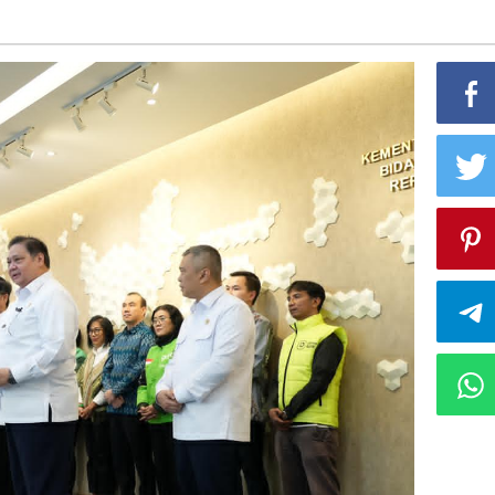
i
s
i