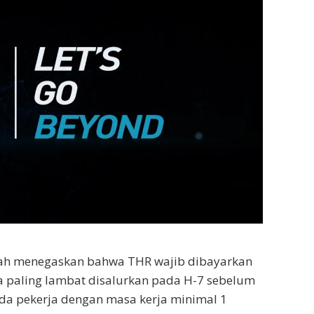
tah menegaskan bahwa THR wajib dibayarkan
rta paling lambat disalurkan pada H-7 sebelum
ada pekerja dengan masa kerja minimal 1