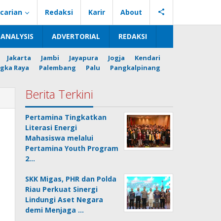
carian
Redaksi
Karir
About
ANALYSIS
ADVERTORIAL
REDAKSI
Jakarta
Jambi
Jayapura
Jogja
Kendari
gka Raya
Palembang
Palu
Pangkalpinang
Berita Terkini
Pertamina Tingkatkan
Literasi Energi
Mahasiswa melalui
Pertamina Youth Program
2…
SKK Migas, PHR dan Polda
Riau Perkuat Sinergi
Lindungi Aset Negara
demi Menjaga …