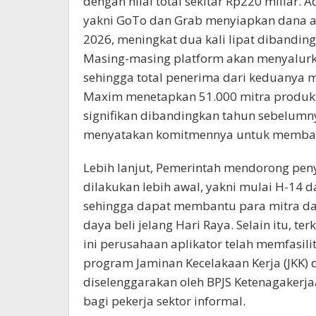
dengan nilai total sekitar Rp220 miliar.
yakni GoTo dan Grab menyiapkan dana a
2026, meningkat dua kali lipat dibanding
Masing-masing platform akan menyalurka
sehingga total penerima dari keduanya me
Maxim menetapkan 51.000 mitra produkt
signifikan dibandingkan tahun sebelumnya
menyatakan komitmennya untuk membagi
Lebih lanjut, Pemerintah mendorong pe
dilakukan lebih awal, yakni mulai H-14 d
sehingga dapat membantu para mitra d
daya beli jelang Hari Raya. Selain itu, te
ini perusahaan aplikator telah memfasil
program Jaminan Kecelakaan Kerja (JKK) 
diselenggarakan oleh BPJS Ketenagakerj
bagi pekerja sektor informal.