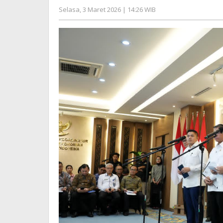
dan
oleh
Selasa, 3 Maret 2026 | 14:26 WIB
Berbaga
Editor
Stimulu
Ekonom