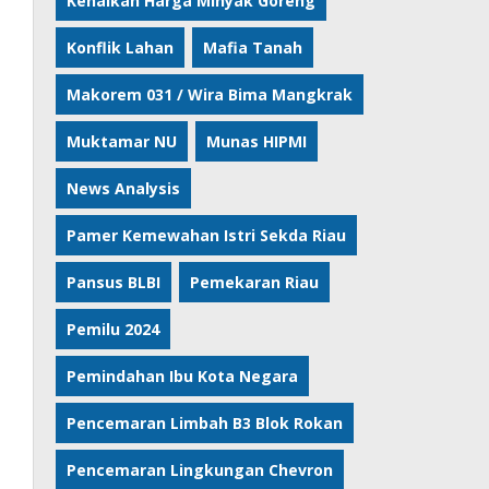
Kenaikan Harga Minyak Goreng
Konflik Lahan
Mafia Tanah
Makorem 031 / Wira Bima Mangkrak
Muktamar NU
Munas HIPMI
News Analysis
Pamer Kemewahan Istri Sekda Riau
Pansus BLBI
Pemekaran Riau
Pemilu 2024
Pemindahan Ibu Kota Negara
Pencemaran Limbah B3 Blok Rokan
Pencemaran Lingkungan Chevron