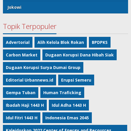
Jokowi
Topik Terpopuler
Advertorial
Alih Kelola Blok Rokan
BPDPKS
Carbon Market
Dugaan Korupsi Dana Hibah Siak
Dugaan Korupsi Surya Dumai Group
Editorial Urbannews.id
Erupsi Semeru
Gempa Tuban
Human Traficking
Ibadah Haji 1443 H
Idul Adha 1443 H
Idul Fitri 1443 H
Indonesia Emas 2045
Kaleidoskop 2022 Center of Energy and Recources