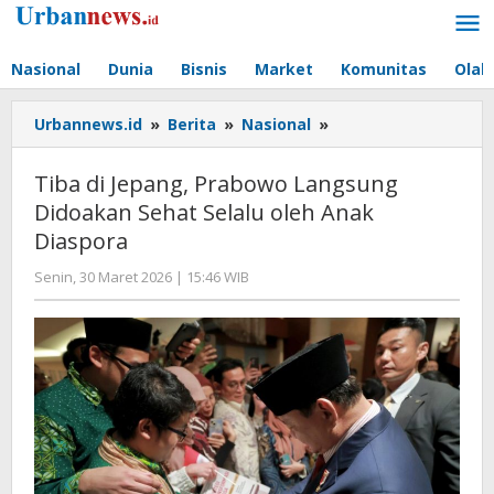
Lewati
ke
konten
Nasional
Dunia
Bisnis
Market
Komunitas
Olah
Tiba
Urbannews.id
»
Berita
»
Nasional
»
di
Jepang,
Tiba di Jepang, Prabowo Langsung
Prabowo
Didoakan Sehat Selalu oleh Anak
Langsung
Diaspora
Didoakan
Sehat
oleh
Senin, 30 Maret 2026 | 15:46 WIB
Selalu
Editor
oleh
Anak
Diaspora