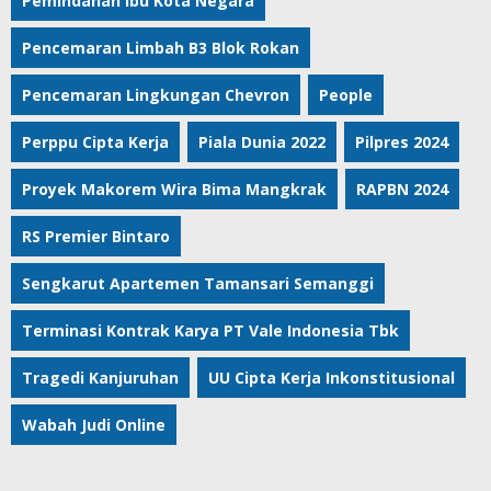
Pemindahan Ibu Kota Negara
Pencemaran Limbah B3 Blok Rokan
Pencemaran Lingkungan Chevron
People
Perppu Cipta Kerja
Piala Dunia 2022
Pilpres 2024
Proyek Makorem Wira Bima Mangkrak
RAPBN 2024
RS Premier Bintaro
Sengkarut Apartemen Tamansari Semanggi
Terminasi Kontrak Karya PT Vale Indonesia Tbk
Tragedi Kanjuruhan
UU Cipta Kerja Inkonstitusional
Wabah Judi Online