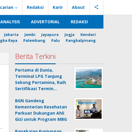
carian
Redaksi
Karir
About
ANALYSIS
ADVERTORIAL
REDAKSI
Jakarta
Jambi
Jayapura
Jogja
Kendari
gka Raya
Palembang
Palu
Pangkalpinang
Berita Terkini
Pertama di Dunia,
Terminal LPG Tanjung
Sekong Pertamina, Raih
Sertifikasi Termin…
BGN Gandeng
Kementerian Kesehatan
Perkuat Dukungan Ahli
Gizi untuk Program MBG
Rangkaian Kunjungan