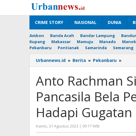
Lewati
ke
konten
CRIME STORY
NASIONAL
DUNIA
B
Ambon
Banda Aceh
Bandar Lampung
Bandu
Kupang
Makassar
Mamuju
Manado
Manok
Pekanbaru
Pontianak
Samarinda
Semarang
Anto
Urbannews.id
»
Berita
»
Pekanbaru
»
Rach
Siapk
Anto Rachman S
BPPH
Pemu
Pancasila Bela 
Pancas
Bela
Pemk
Hadapi Gugatan 
Pekan
Hadap
Gugat
oleh
Kamis, 31 Agustus 2023 | 09:17 WIB
Soal
Hengki