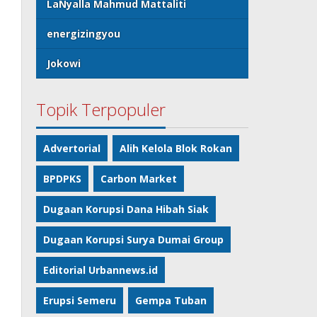
LaNyalla Mahmud Mattaliti
energizingyou
Jokowi
Topik Terpopuler
Advertorial
Alih Kelola Blok Rokan
BPDPKS
Carbon Market
Dugaan Korupsi Dana Hibah Siak
Dugaan Korupsi Surya Dumai Group
Editorial Urbannews.id
Erupsi Semeru
Gempa Tuban