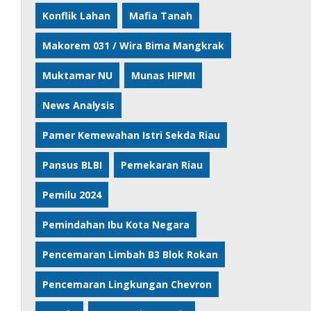
Konflik Lahan
Mafia Tanah
Makorem 031 / Wira Bima Mangkrak
Muktamar NU
Munas HIPMI
News Analysis
Pamer Kemewahan Istri Sekda Riau
Pansus BLBI
Pemekaran Riau
Pemilu 2024
Pemindahan Ibu Kota Negara
Pencemaran Limbah B3 Blok Rokan
Pencemaran Lingkungan Chevron