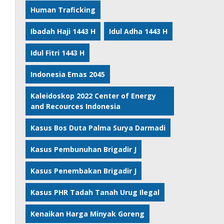
Human Traficking
Ibadah Haji 1443 H
Idul Adha 1443 H
Idul Fitri 1443 H
Indonesia Emas 2045
Kaleidoskop 2022 Center of Energy
and Recources Indonesia
Kasus Bos Duta Palma Surya Darmadi
Kasus Pembunuhan Brigadir J
Kasus Penembakan Brigadir J
Kasus PHR Tadah Tanah Urug Ilegal
Kenaikan Harga Minyak Goreng