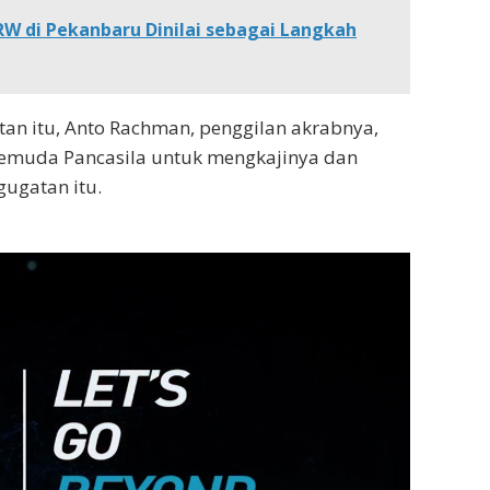
 RW di Pekanbaru Dinilai sebagai Langkah
tan itu, Anto Rachman, penggilan akrabnya,
muda Pancasila untuk mengkajinya dan
ugatan itu.