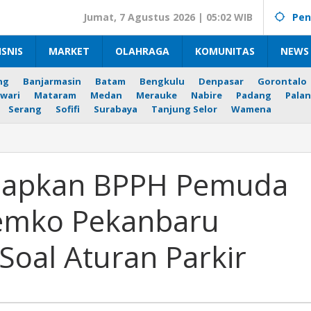
Jumat, 7 Agustus 2026 | 05:02 WIB
Pen
ISNIS
MARKET
OLAHRAGA
KOMUNITAS
NEWS 
ng
Banjarmasin
Batam
Bengkulu
Denpasar
Gorontalo
wari
Mataram
Medan
Merauke
Nabire
Padang
Palan
Serang
Sofifi
Surabaya
Tanjung Selor
Wamena
man
an
iapkan BPPH Pemuda
da
Pemko Pekanbaru
ila
o
Soal Aturan Parkir
baru
i
an