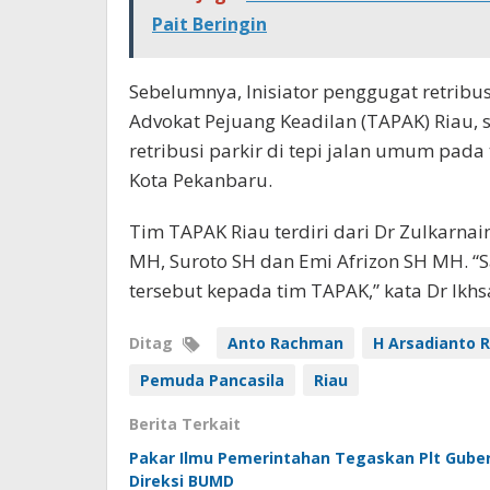
Pait Beringin
Sebelumnya, Inisiator penggugat retribu
Advokat Pejuang Keadilan (TAPAK) Riau,
retribusi parkir di tepi jalan umum pada
Kota Pekanbaru.
Tim TAPAK Riau terdiri dari Dr Zulkarna
MH, Suroto SH dan Emi Afrizon SH MH. “
tersebut kepada tim TAPAK,” kata Dr Ikhs
Ditag
Anto Rachman
H Arsadianto
Pemuda Pancasila
Riau
Berita Terkait
Pakar Ilmu Pemerintahan Tegaskan Plt Gube
Direksi BUMD