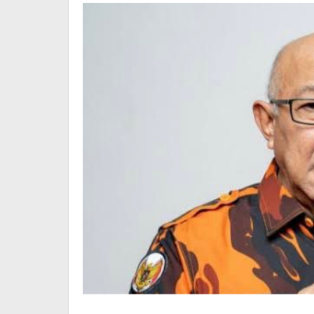
Atura
Seprihadi
Parkir