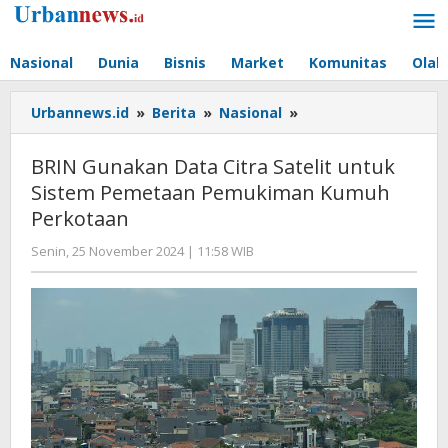
Lewati
ke
konten
Nasional
Dunia
Bisnis
Market
Komunitas
Olah
BRIN
Urbannews.id
»
Berita
»
Nasional
»
Gunakan
Data
BRIN Gunakan Data Citra Satelit untuk
Citra
Sistem Pemetaan Pemukiman Kumuh
Satelit
Perkotaan
untuk
Sistem
oleh
Senin, 25 November 2024 | 11:58 WIB
Pemetaan
Hengki
Pemukiman
Seprihadi
Kumuh
Perkotaan