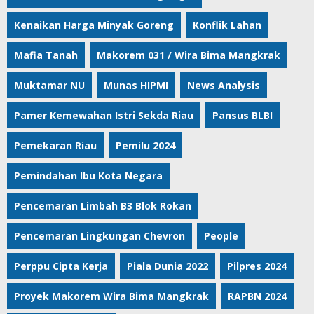
Kenaikan Harga Minyak Goreng
Konflik Lahan
Mafia Tanah
Makorem 031 / Wira Bima Mangkrak
Muktamar NU
Munas HIPMI
News Analysis
Pamer Kemewahan Istri Sekda Riau
Pansus BLBI
Pemekaran Riau
Pemilu 2024
Pemindahan Ibu Kota Negara
Pencemaran Limbah B3 Blok Rokan
Pencemaran Lingkungan Chevron
People
Perppu Cipta Kerja
Piala Dunia 2022
Pilpres 2024
Proyek Makorem Wira Bima Mangkrak
RAPBN 2024