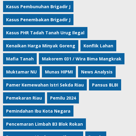
Kasus Pembunuhan Brigadir J
Kasus Penembakan Brigadir J
Kasus PHR Tadah Tanah Urug Ilegal
Kenaikan Harga Minyak Goreng
Konflik Lahan
Mafia Tanah
Makorem 031 / Wira Bima Mangkrak
Muktamar NU
Munas HIPMI
News Analysis
Pamer Kemewahan Istri Sekda Riau
Pansus BLBI
Pemekaran Riau
Pemilu 2024
Pemindahan Ibu Kota Negara
Pencemaran Limbah B3 Blok Rokan