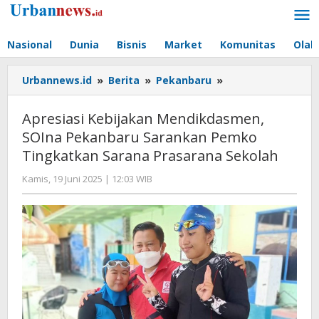
Lewati
ke
konten
Nasional
Dunia
Bisnis
Market
Komunitas
Olah
Apresiasi
Urbannews.id
»
Berita
»
Pekanbaru
»
Kebijakan
Mendikdasmen,
Apresiasi Kebijakan Mendikdasmen,
SOIna
SOIna Pekanbaru Sarankan Pemko
Pekanbaru
Tingkatkan Sarana Prasarana Sekolah
Sarankan
Pemko
oleh
Kamis, 19 Juni 2025 | 12:03 WIB
Tingkatkan
Hengki
Sarana
Seprihadi
Prasarana
Sekolah