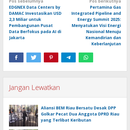
Navigasi
Pos sebelumnya
Pos berikutnya
EDGNEX Data Centers by
Pertamina Gas
pos
DAMAC Investasikan USD
Integrated Pipeline and
2,3 Miliar untuk
Energy Summit 2025:
Pembangunan Pusat
Menyatukan Visi Energi
Data Berfokus pada AI di
Nasional Menuju
Jakarta
Kemandirian dan
Keberlanjutan
Jangan Lewatkan
Aliansi BEM Riau Bersatu Desak DPP
Golkar Pecat Dua Anggota DPRD Riau
yang Terlibat Keributan