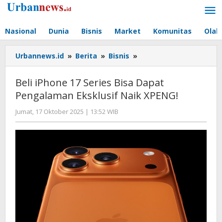
Lewati
ke
konten
Nasional
Dunia
Bisnis
Market
Komunitas
Olah
Beli
Urbannews.id
»
Berita
»
Bisnis
»
iPhone
17
Beli iPhone 17 Series Bisa Dapat
Series
Pengalaman Eksklusif Naik XPENG!
Bisa
Dapat
oleh
Jumat, 17 Oktober 2025 | 13:52 WIB
Pengalaman
Editor
Eksklusif
Naik
XPENG!