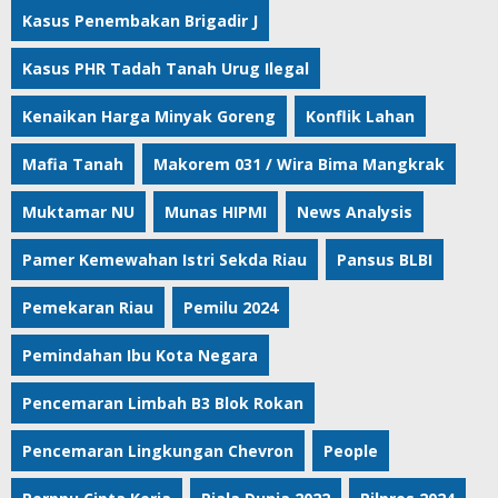
Kasus Penembakan Brigadir J
Kasus PHR Tadah Tanah Urug Ilegal
Kenaikan Harga Minyak Goreng
Konflik Lahan
Mafia Tanah
Makorem 031 / Wira Bima Mangkrak
Muktamar NU
Munas HIPMI
News Analysis
Pamer Kemewahan Istri Sekda Riau
Pansus BLBI
Pemekaran Riau
Pemilu 2024
Pemindahan Ibu Kota Negara
Pencemaran Limbah B3 Blok Rokan
Pencemaran Lingkungan Chevron
People