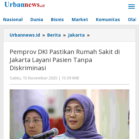
Lewati
ke
konten
Nasional
Dunia
Bisnis
Market
Komunitas
Olah
Pemprov
Urbannews.id
»
Berita
»
Jakarta
»
DKI
Pastikan
Pemprov DKI Pastikan Rumah Sakit di
Rumah
Jakarta Layani Pasien Tanpa
Sakit
Diskriminasi
di
Jakarta
oleh
Sabtu, 15 November 2025 | 15:39 WIB
Layani
Editor
Pasien
Tanpa
Diskriminasi