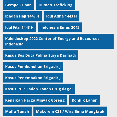
Gempa Tuban
Human Traficking
Ibadah Haji 1443 H
Idul Adha 1443 H
Idul Fitri 1443 H
Indonesia Emas 2045
Kaleidoskop 2022 Center of Energy and Recources
Indonesia
Kasus Bos Duta Palma Surya Darmadi
Kasus Pembunuhan Brigadir J
Kasus Penembakan Brigadir J
Kasus PHR Tadah Tanah Urug Ilegal
Kenaikan Harga Minyak Goreng
Konflik Lahan
Mafia Tanah
Makorem 031 / Wira Bima Mangkrak