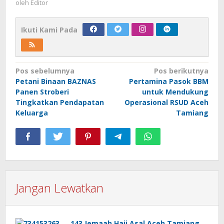
oleh
Editor
Ikuti Kami Pada
Navigasi
Pos sebelumnya
Pos berikutnya
Petani Binaan BAZNAS
Pertamina Pasok BBM
pos
Panen Stroberi
untuk Mendukung
Tingkatkan Pendapatan
Operasional RSUD Aceh
Keluarga
Tamiang
Jangan Lewatkan
143 Jemaah Haji Asal Aceh Tamiang