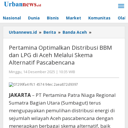
Lewati
ke
konten
Nasional
Dunia
Bisnis
Market
Komunitas
Olah
Pertamina
Urbannews.id
»
Berita
»
Banda Aceh
»
Optimalkan
Distribusi
Pertamina Optimalkan Distribusi BBM
BBM
dan LPG di Aceh Melalui Skema
dan
Alternatif Pascabencana
LPG
di
oleh
Minggu, 14 Desember 2025 | 10:35 WIB
Aceh
Editor
Melalui
Skema
Alternatif
JAKARTA
– PT Pertamina Patra Niaga Regional
Pascabencana
Sumatra Bagian Utara (Sumbagut) terus
mengupayakan pemulihan distribusi energi di
sejumlah wilayah Aceh pascabencana dengan
menerapkan berbagai skema alternatif, baik