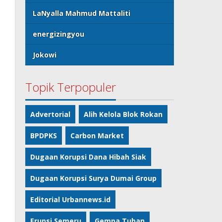
LaNyalla Mahmud Mattaliti
energizingyou
Jokowi
Topik Terpopuler
Advertorial
Alih Kelola Blok Rokan
BPDPKS
Carbon Market
Dugaan Korupsi Dana Hibah Siak
Dugaan Korupsi Surya Dumai Group
Editorial Urbannews.id
Erupsi Semeru
Gempa Tuban