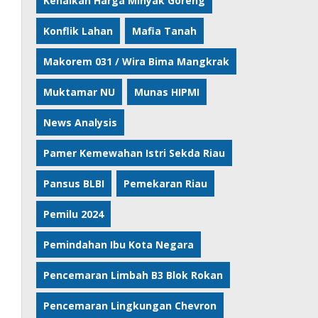
Kenaikan Harga Minyak Goreng
Konflik Lahan
Mafia Tanah
Makorem 031 / Wira Bima Mangkrak
Muktamar NU
Munas HIPMI
News Analysis
Pamer Kemewahan Istri Sekda Riau
Pansus BLBI
Pemekaran Riau
Pemilu 2024
Pemindahan Ibu Kota Negara
Pencemaran Limbah B3 Blok Rokan
Pencemaran Lingkungan Chevron