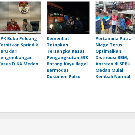
KPK Buka Peluang
Kemenhut
Pertamina Patra
Terbitkan Sprindik
Tetapkan
Niaga Terus
Baru dari
Tersangka Kasus
Optimalkan
Pengembangan
Pengangkutan 598
Distribusi BBM,
Kasus DJKA Medan
Batang Kayu Ilegal
Antrean di SPBU
Bermodus
Medan Mulai
Dokumen Palsu
Kembali Normal