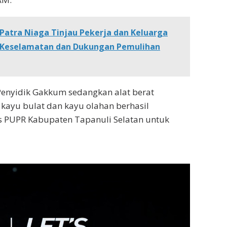
Patra Niaga Tinjau Pekerja dan Keluarga
n Keselamatan dan Dukungan Pemulihan
 Penyidik Gakkum sedangkan alat berat
kayu bulat dan kayu olahan berhasil
as PUPR Kabupaten Tapanuli Selatan untuk