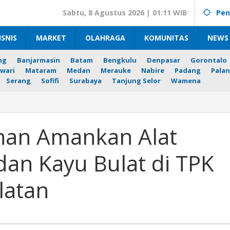
Sabtu, 8 Agustus 2026 | 01:11 WIB
Pen
ISNIS
MARKET
OLAHRAGA
KOMUNITAS
NEWS 
ng
Banjarmasin
Batam
Bengkulu
Denpasar
Gorontalo
wari
Mataram
Medan
Merauke
Nabire
Padang
Palan
Serang
Sofifi
Surabaya
Tanjung Selor
Wamena
n
an Amankan Alat
dan Kayu Bulat di TPK
latan