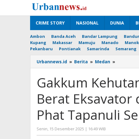
Lewati
ke
konten
CRIME STORY
NASIONAL
DUNIA
B
Ambon
Banda Aceh
Bandar Lampung
Bandu
Kupang
Makassar
Mamuju
Manado
Manok
Pekanbaru
Pontianak
Samarinda
Semarang
Gakkum
Urbannews.id
»
Berita
»
Medan
»
Kehutana
Amankan
Gakkum Kehutan
Alat
Berat
Berat Eksavator 
Eksavator
dan
Kayu
Phat Tapanuli Se
Bulat
di
TPK
oleh
Senin, 15 Desember 2025 | 16:49 WIB
Phat
Editor