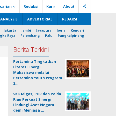
carian
Redaksi
Karir
About
ANALYSIS
ADVERTORIAL
REDAKSI
Jakarta
Jambi
Jayapura
Jogja
Kendari
gka Raya
Palembang
Palu
Pangkalpinang
Berita Terkini
Pertamina Tingkatkan
Literasi Energi
Mahasiswa melalui
Pertamina Youth Program
2…
SKK Migas, PHR dan Polda
Riau Perkuat Sinergi
Lindungi Aset Negara
demi Menjaga …