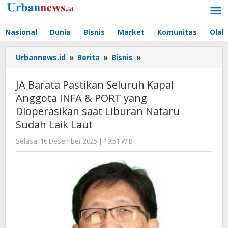
Lewati
ke
konten
Nasional
Dunia
Bisnis
Market
Komunitas
Olah
JA
Urbannews.id
»
Berita
»
Bisnis
»
Barata
Pastikan
JA Barata Pastikan Seluruh Kapal
Seluruh
Anggota INFA & PORT yang
Kapal
Dioperasikan saat Liburan Nataru
Anggota
INFA
Sudah Laik Laut
&
oleh
Selasa, 16 Desember 2025 | 19:51 WIB
PORT
Editor
yang
Dioperasikan
saat
Liburan
Nataru
Sudah
Laik
Laut