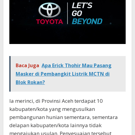
Baca Juga
Apa Erick Thohir Mau Pasang
Masker di Pembangkit Listrik MCTN di
Blok Rokan?
Ia merinci, di Provinsi Aceh terdapat 10
kabupaten/kota yang mengusulkan
pembangunan hunian sementara, sementara
delapan kabupaten/kota lainnya tidak
mengajukan usulan. Penyesuaian tersebut