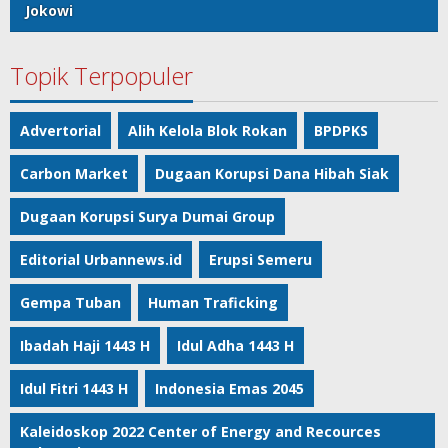
Jokowi
Topik Terpopuler
Advertorial
Alih Kelola Blok Rokan
BPDPKS
Carbon Market
Dugaan Korupsi Dana Hibah Siak
Dugaan Korupsi Surya Dumai Group
Editorial Urbannews.id
Erupsi Semeru
Gempa Tuban
Human Traficking
Ibadah Haji 1443 H
Idul Adha 1443 H
Idul Fitri 1443 H
Indonesia Emas 2045
Kaleidoskop 2022 Center of Energy and Recources