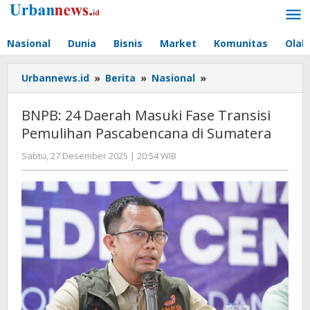
Lewati
ke
konten
Nasional
Dunia
Bisnis
Market
Komunitas
Olah
BNPB:
Urbannews.id
»
Berita
»
Nasional
»
24
Daerah
BNPB: 24 Daerah Masuki Fase Transisi
Masuki
Pemulihan Pascabencana di Sumatera
Fase
Transisi
oleh
Sabtu, 27 Desember 2025 | 20:54 WIB
Pemulihan
Editor
Pascabencana
di
Sumatera