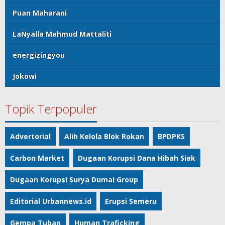
Puan Maharani
LaNyalla Mahmud Mattaliti
energizingyou
Jokowi
Topik Terpopuler
Advertorial
Alih Kelola Blok Rokan
BPDPKS
Carbon Market
Dugaan Korupsi Dana Hibah Siak
Dugaan Korupsi Surya Dumai Group
Editorial Urbannews.id
Erupsi Semeru
Gempa Tuban
Human Traficking