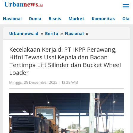
Lewati
ke
konten
Nasional
Dunia
Bisnis
Market
Komunitas
Olah
Kecelakaan
Urbannews.id
»
Berita
»
Nasional
»
Kerja
di
Kecelakaan Kerja di PT IKPP Perawang,
PT
Hifni Tewas Usai Kepala dan Badan
IKPP
Tertimpa Lift Silinder dan Bucket Wheel
Perawang,
Hifni
Loader
Tewas
oleh
Minggu, 28 Desember 2025 | 13:28 WIB
Usai
Editor
Kepala
dan
Badan
Tertimpa
Lift
Silinder
dan
Bucket