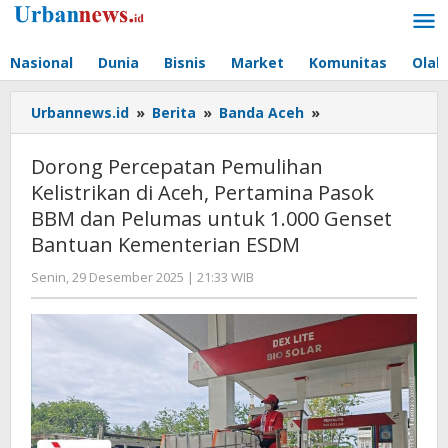
Lewati
ke
konten
Nasional
Dunia
Bisnis
Market
Komunitas
Olah
Dorong
Urbannews.id
»
Berita
»
Banda Aceh
»
Percepatan
Pemulihan
Dorong Percepatan Pemulihan
Kelistrikan
Kelistrikan di Aceh, Pertamina Pasok
di
BBM dan Pelumas untuk 1.000 Genset
Aceh,
Pertamina
Bantuan Kementerian ESDM
Pasok
oleh
Senin, 29 Desember 2025 | 21:33 WIB
BBM
Editor
dan
Pelumas
untuk
1.000
Genset
Bantuan
Kementerian
ESDM