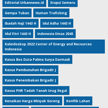
Editorial Urbannews.id
Erupsi Semeru
Gempa Tuban
Human Traficking
Ibadah Haji 1443 H
Idul Adha 1443 H
Idul Fitri 1443 H
Indonesia Emas 2045
Kaleidoskop 2022 Center of Energy and Recources
Indonesia
Kasus Bos Duta Palma Surya Darmadi
Kasus Pembunuhan Brigadir J
Kasus Penembakan Brigadir J
Kasus PHR Tadah Tanah Urug Ilegal
Kenaikan Harga Minyak Goreng
Konflik Lahan