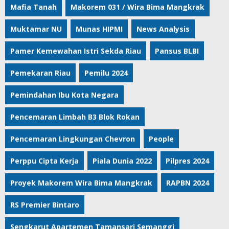
Mafia Tanah
Makorem 031 / Wira Bima Mangkrak
Muktamar NU
Munas HIPMI
News Analysis
Pamer Kemewahan Istri Sekda Riau
Pansus BLBI
Pemekaran Riau
Pemilu 2024
Pemindahan Ibu Kota Negara
Pencemaran Limbah B3 Blok Rokan
Pencemaran Lingkungan Chevron
People
Perppu Cipta Kerja
Piala Dunia 2022
Pilpres 2024
Proyek Makorem Wira Bima Mangkrak
RAPBN 2024
RS Premier Bintaro
Sengkarut Apartemen Tamansari Semanggi